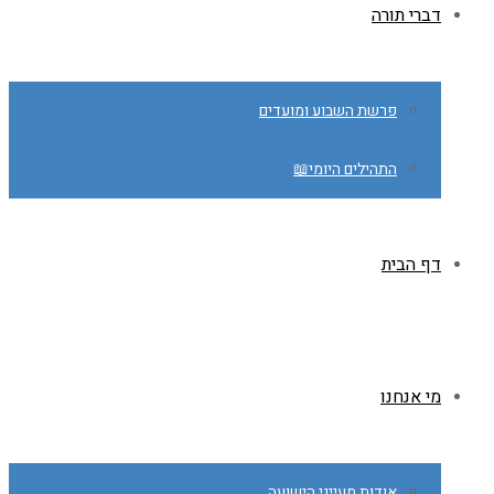
דברי תורה
פרשת השבוע ומועדים
התהילים היומי📖
דף הבית
מי אנחנו
אודות מעייני הישועה