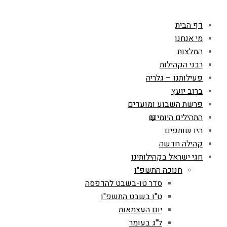
דף הבית
מי אנחנו
המלצות
רבני הקהילות
פעילותנו – גלריה
ברוב יועץ
פרשת השבוע ומועדים
התהילים היומי📖
היו שותפים
קהילה חדשה
חגי ישראל בקהילותינו
חנוכה התשפ"ו
סדר טו-בשבט להדפסה
ט"ו בשבט התשפ"ו
יום העצמאות
ל"ג בעומר