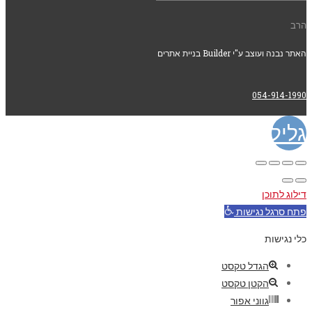
הרב
האתר נבנה ועוצב ע"י Builder בניית אתרים
054-914-1990
גלילה
לראש
דילוג לתוכן
העמוד
פתח סרגל נגישות
כלי נגישות
הגדל טקסט
הקטן טקסט
גווני אפור