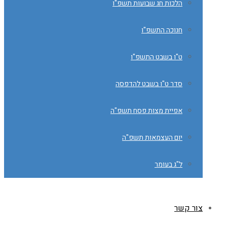
הלכות חג שבועות תשפ"ו
חנוכה התשפ"ו
ט"ו בשבט התשפ"ו
סדר ט"ו בשבט להדפסה
אפיית מצות פסח תשפ"ה
יום העצמאות תשפ"ה
ל"ג בעומר
צור קשר