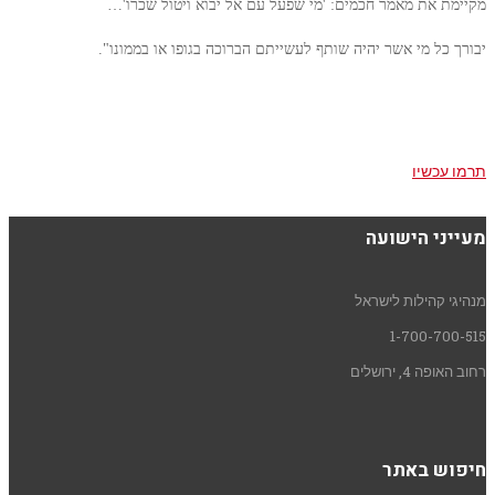
מקיימת את מאמר חכמים: 'מי שפעל עם אל יבוא ויטול שכרו'…
יבורך כל מי אשר יהיה שותף לעשייתם הברוכה בגופו או בממונו".
תורמים לקהילה-תורמים למעייני הישועה
תרמו עכשיו
מעייני הישועה
מנהיגי קהילות לישראל
1-700-700-515
רחוב האופה 4, ירושלים
חיפוש באתר