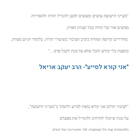
"מעייני הישועה עושים ומעשים למען להגדיל תורה ולהאדירה.
מפיצים אור של תורה בכל קצוות הארץ.
מחדירים קדושה וטהרה בקרב הציבור בשיעורי תורה, בלימוד וקיום מצוות,
בהפצת כלי קודש והכל שלא על מנת לקבל פרס…"
"אני קורא לסייע"- הרב יעקב אריאל
"לציבור הרחב אני קורא בזאת לסייע ולתמוך ב"מעייני הישועה",
על מנת שיוכלו להרחיב ולהגדיל את מפעלם
ולהשקות את כל הצמאים לה' ממעיינה של תורה,