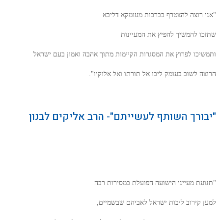
"אני רוצה להצטרף בברכות מעומקא דליבא
שתזכו להמשיך להפיץ את המעיינות
ותמשיכו לפרוץ את המסגרות הקיימות מתוך אהבה ואמון בעם ישראל
הרוצה לשוב בעומק ליבו אל תורתו ואל אלוקיו".
"יבורך השותף לעשייתם"- הרב אליקים לבנון
"תנועת מעייני הישועה הפועלת במסירות רבה
למען קירוב ליבות ישראל לאביהם שבשמיים,