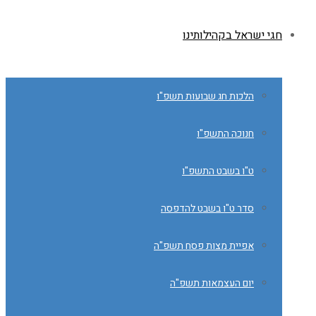
חגי ישראל בקהילותינו
הלכות חג שבועות תשפ"ו
חנוכה התשפ"ו
ט"ו בשבט התשפ"ו
סדר ט"ו בשבט להדפסה
אפיית מצות פסח תשפ"ה
יום העצמאות תשפ"ה