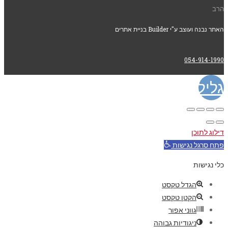
הרב
האתר נבנה ועוצב ע"י Builder בניית אתרים
054-914-1990
גלילה
לראש
דילוג לתוכן
העמוד
פתח סרגל נגישות
כלי נגישות
הגדל טקסט
הקטן טקסט
גווני אפור
ניגודיות גבוהה