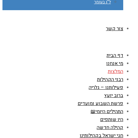
ל"ג בעומר
צור קשר
דף הבית
מי אנחנו
המלצות
רבני הקהילות
פעילותנו – גלריה
ברוב יועץ
פרשת השבוע ומועדים
התהילים היומי📖
היו שותפים
קהילה חדשה
חגי ישראל בקהילותינו