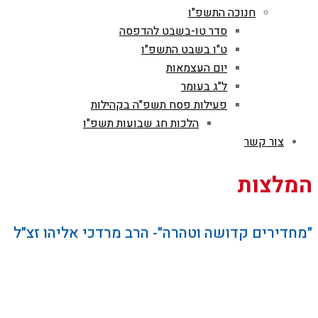
חנוכה התשפ"ו
סדר טו-בשבט להדפסה
ט"ו בשבט התשפ"ו
יום העצמאות
ל"ג בעומר
פעילות פסח תשפ"ה בקהילות
הלכות חג שבועות תשפ"ו
צור קשר
המלצות
"מחדירים קדושה וטהרה"- הרב מרדכי אליהו זצ"ל