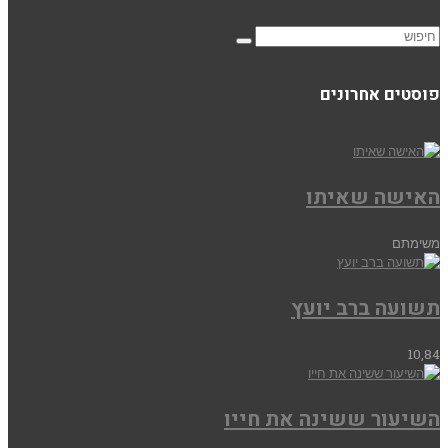
פוסטים אחרונים
האישה שאיתו
משימתם
תשועה ברב יועץ
10,84
השיעור ששינה את חייו