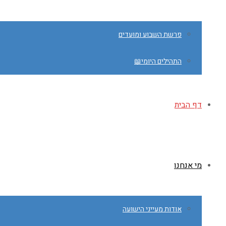
פרשת השבוע ומועדים
התהילים היומי📖
דף הבית
מי אנחנו
אודות מעייני הישועה