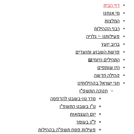
דף הבית
מי אנחנו
המלצות
רבני הקהילות
פעילותנו – גלריה
ברוב יועץ
פרשת השבוע ומועדים
התהילים היומי📖
היו שותפים
קהילה חדשה
חגי ישראל בקהילותינו
חנוכה התשפ"ו
סדר טו-בשבט להדפסה
ט"ו בשבט התשפ"ו
יום העצמאות
ל"ג בעומר
פעילות פסח תשפ"ה בקהילות