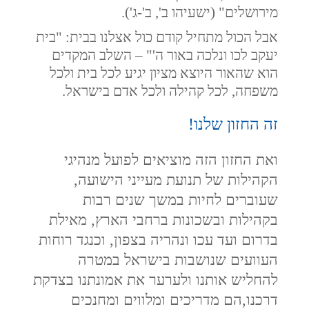
מירושלים" (ישעיהו ב', ב'-ג').
אבל הכול מתחיל קודם כול אצלנו בבית: "בית
יעקב לכו ונלכה באור ה'" – השלב המקדים
הוא שהאור היוצא מציון יגיע לכל בית ולכל
משפחה, לכל קהילה ולכל אדם בישראל.
זה החזון שלנו!
ואת החזון הזה מוציאים לפועל מנהיגי
הקהילות של תנועת מעייני הישועה,
שעוברים לחיות במשך שנים רבות
בקהילות ובשכונות ברחבי הארץ, מאילת
בדרום ועד עכו ונהריה בצפון, וכנגד רוחות
העוועים שנושבות בישראל במטרה
להחליש אותנו ולערער את אמונתנו בצדקת
דרכנו,הם מדריכים ומלווים ומחנכים