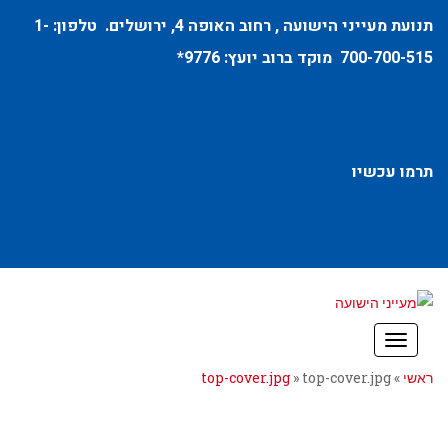
תנועת מעייני הישועה ,
רחוב האופה 4
, ירושלים. טלפון:
1-
700-700-515
מוקד ברוב יועץ:
9776
*
תרמו עכשיו
תפריט
ראשי
»
top-cover.jpg
»
top-cover.jpg
השארת תגובה