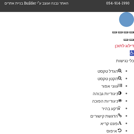
054-914-1990
האתר נבנה ועוצב ע"י Builder בניית אתרים
לילה
ראש
דילוג לתוכן
עמוד
תח
רגל
כלי נגישות
גישות
הגדל טקסט
הקטן טקסט
גווני אפור
ניגודיות גבוהה
ניגודיות הפוכה
רקע בהיר
הדגשת קישורים
פונט קריא
איפוס