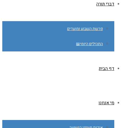
דברי תורה
פרשת השבוע ומועדים
התהילים היומי📖
דף הבית
מי אנחנו
אודות מעייני הישועה