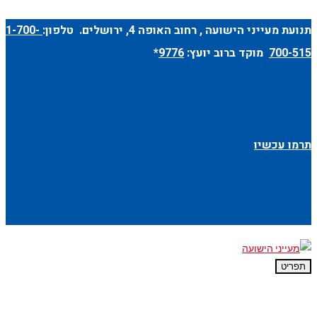
תנועת מעייני הישועה ,
רחוב האופה 4
, ירושלים. טלפון:
1-700-
700-515
מוקד ברוב יועץ:
9776
*
תרמו עכשיו
תפריט