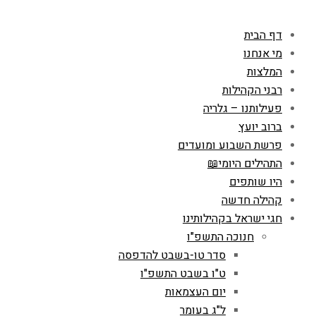
דף הבית
מי אנחנו
המלצות
רבני הקהילות
פעילותנו – גלריה
ברוב יועץ
פרשת השבוע ומועדים
התהילים היומי📖
היו שותפים
קהילה חדשה
חגי ישראל בקהילותינו
חנוכה התשפ"ו
סדר טו-בשבט להדפסה
ט"ו בשבט התשפ"ו
יום העצמאות
ל"ג בעומר