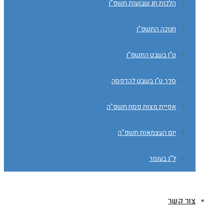
הלכות חג שבועות תשפ"ו
חנוכה התשפ"ו
ט"ו בשבט התשפ"ו
סדר ט"ו בשבט להדפסה
אפיית מצות פסח תשפ"ה
יום העצמאות תשפ"ה
ל"ג בעומר
צור קשר