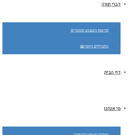
דברי תורה
פרשת השבוע ומועדים
התהילים היומי📖
דף הבית
מי אנחנו
אודות מעייני הישועה