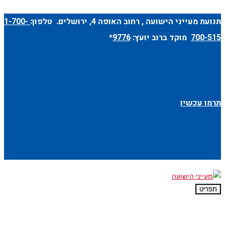
תנועת מעייני הישועה ,
רחוב האופה 4
, ירושלים. טלפון:
1-700-
700-515
מוקד ברוב יועץ:
9776
*
תרמו עכשיו
תפריט