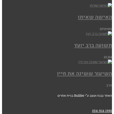
האישה שאיתו
משימתם
תשועה ברב יועץ
10,84
השיעור ששינה את חייו
הרב
האתר נבנה ועוצב ע"י Builder בניית אתרים
054-914-1990