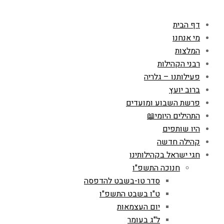
דף הבית
מי אנחנו
המלצות
רבני הקהילות
פעילותנו – גלריה
ברוב יועץ
פרשת השבוע ומועדים
התהילים היומי📖
היו שותפים
קהילה חדשה
חגי ישראל בקהילותינו
חנוכה התשפ"ו
סדר טו-בשבט להדפסה
ט"ו בשבט התשפ"ו
יום העצמאות
ל"ג בעומר