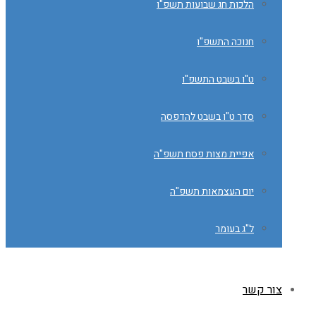
הלכות חג שבועות תשפ"ו
חנוכה התשפ"ו
ט"ו בשבט התשפ"ו
סדר ט"ו בשבט להדפסה
אפיית מצות פסח תשפ"ה
יום העצמאות תשפ"ה
ל"ג בעומר
צור קשר