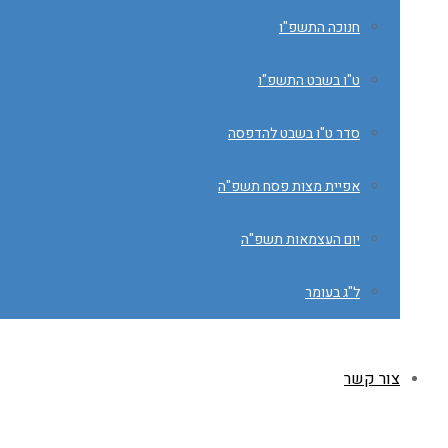
חנוכה התשפ"ו
ט"ו בשבט התשפ"ו
סדר ט"ו בשבט להדפסה
אפיית מצות פסח תשפ"ה
יום העצמאות תשפ"ה
ל"ג בעומר
צור קשר