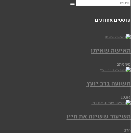
פוסטים אחרונים
האישה שאיתו
משימתם
תשועה ברב יועץ
10,84
השיעור ששינה את חייו
הרב