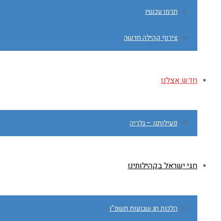
תרמו עכשיו
צירוף קהילה חדשה
חדש אצלנו
פעילותנו – גלריה
חגי ישראל בקהילותינו
הלכות חג שבועות תשפ"ו