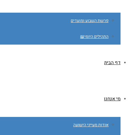
פרשת השבוע ומועדים
התהילים היומי📖
דף הבית
מי אנחנו
אודות מעייני הישועה