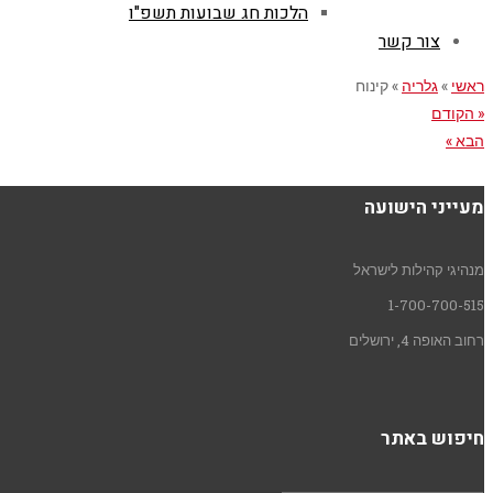
הלכות חג שבועות תשפ"ו
צור קשר
ראשי
»
גלריה
»
קינוח
« הקודם
הבא »
מעייני הישועה
מנהיגי קהילות לישראל
1-700-700-515
רחוב האופה 4, ירושלים
חיפוש באתר