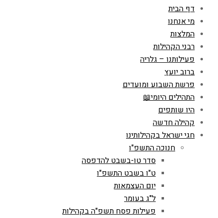
דף הבית
מי אנחנו
המלצות
רבני הקהילות
פעילותנו – גלריה
ברוב יועץ
פרשת השבוע ומועדים
התהילים היומי📖
היו שותפים
קהילה חדשה
חגי ישראל בקהילותינו
חנוכה התשפ"ו
סדר טו-בשבט להדפסה
ט"ו בשבט התשפ"ו
יום העצמאות
ל"ג בעומר
פעילות פסח תשפ"ה בקהילות