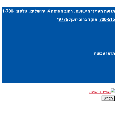
תנועת מעייני הישועה ,
רחוב האופה 4
, ירושלים. טלפון:
1-700-
700-515
מוקד ברוב יועץ:
9776
*
תרמו עכשיו
תפריט