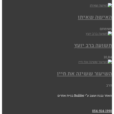
האישה שאיתו
משימתם
תשועה ברב יועץ
10,84
השיעור ששינה את חייו
הרב
האתר נבנה ועוצב ע"י Builder בניית אתרים
054-914-1990