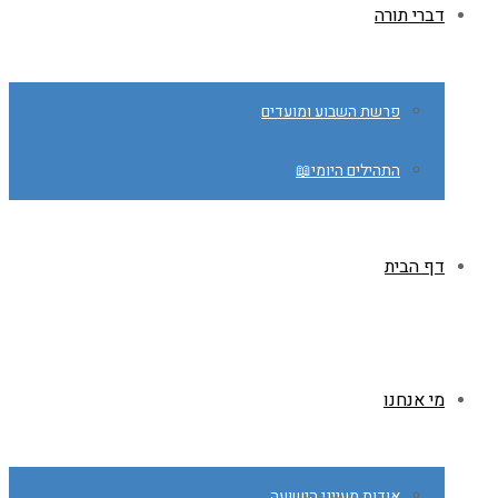
דברי תורה
פרשת השבוע ומועדים
התהילים היומי📖
דף הבית
מי אנחנו
אודות מעייני הישועה