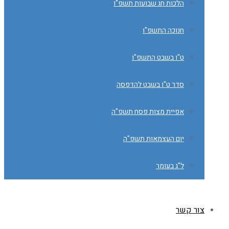
הלכות חג שבועות תשפ"ו
חנוכה התשפ"ו
ט"ו בשבט התשפ"ו
סדר ט"ו בשבט להדפסה
אפיית מצות פסח תשפ"ה
יום העצמאות תשפ"ה
ל"ג בעומר
צור קשר