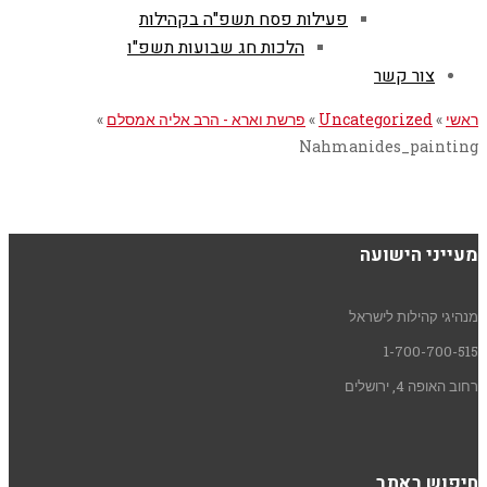
פעילות פסח תשפ"ה בקהילות
הלכות חג שבועות תשפ"ו
צור קשר
ראשי
»
Uncategorized
»
פרשת וארא - הרב אליה אמסלם
»
Nahmanides_painting
מעייני הישועה
מנהיגי קהילות לישראל
1-700-700-515
רחוב האופה 4, ירושלים
חיפוש באתר