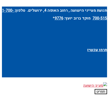
תנועת מעייני הישועה ,
רחוב האופה 4
, ירושלים. טלפון:
1-700-
700-515
מוקד ברוב יועץ:
9776
*
תרמו עכשיו
תפריט