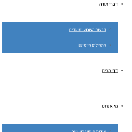
דברי תורה
פרשת השבוע ומועדים
התהילים היומי📖
דף הבית
מי אנחנו
אודות מעייני הישועה