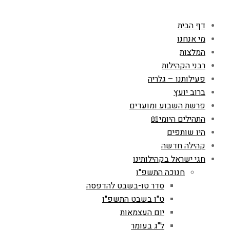
דף הבית
מי אנחנו
המלצות
רבני הקהילות
פעילותנו – גלריה
ברוב יועץ
פרשת השבוע ומועדים
התהילים היומי📖
היו שותפים
קהילה חדשה
חגי ישראל בקהילותינו
חנוכה התשפ"ו
סדר טו-בשבט להדפסה
ט"ו בשבט התשפ"ו
יום העצמאות
ל"ג בעומר