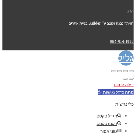
הרב
האתר נבנה ועוצב ע"י Builder בניית אתרים
054-914-1990
גלילה
לראש
דילוג לתוכן
העמוד
פתח סרגל נגישות
כלי נגישות
הגדל טקסט
הקטן טקסט
גווני אפור