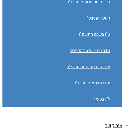
הלכות חג שבועות תשפ"ו
חנוכה התשפ"ו
ט"ו בשבט התשפ"ו
סדר ט"ו בשבט להדפסה
אפיית מצות פסח תשפ"ה
יום העצמאות תשפ"ה
ל"ג בעומר
צור קשר