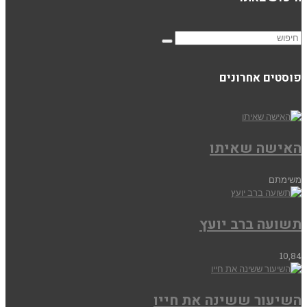
פוסטים אחרונים
האישה שאיתו
משימתם
תשועה ברב יועץ
10,84
השיעור ששינה את חייו