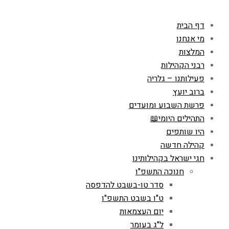
דף הבית
מי אנחנו
המלצות
רבני הקהילות
פעילותנו – גלריה
ברוב יועץ
פרשת השבוע ומועדים
התהילים היומי📖
היו שותפים
קהילה חדשה
חגי ישראל בקהילותינו
חנוכה התשפ"ו
סדר טו-בשבט להדפסה
ט"ו בשבט התשפ"ו
יום העצמאות
ל"ג בעומר