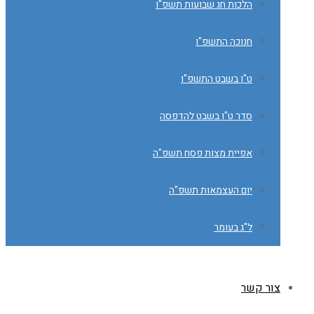
הלכות חג שבועות תשפ"ו
חנוכה התשפ"ו
ט"ו בשבט התשפ"ו
סדר ט"ו בשבט להדפסה
אפיית מצות פסח תשפ"ה
יום העצמאות תשפ"ה
ל"ג בעומר
צור קשר