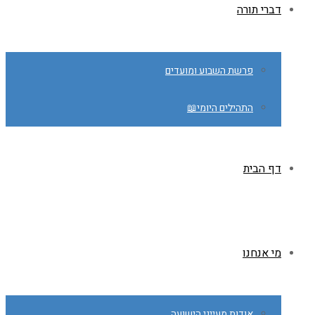
דברי תורה
פרשת השבוע ומועדים
התהילים היומי📖
דף הבית
מי אנחנו
אודות מעייני הישועה