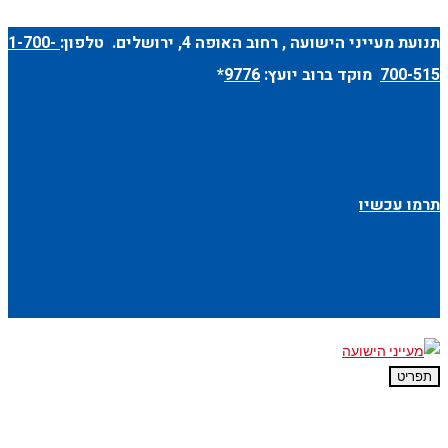
תנועת מעייני הישועה ,
רחוב האופה 4
, ירושלים. טלפון:
1-700-
700-515
מוקד ברוב יועץ:
9776
*
תרמו עכשיו
תפריט