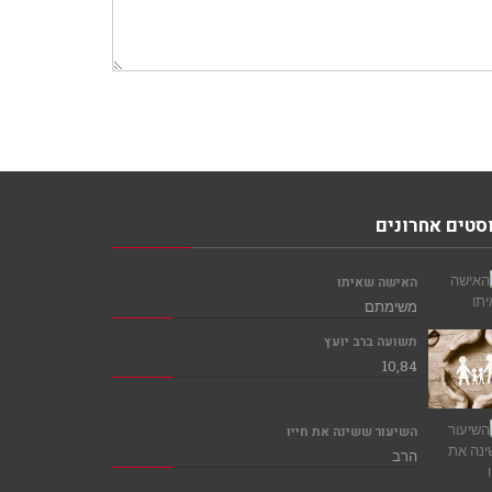
סטים אחרונים
האישה שאיתו
משימתם
תשועה ברב יועץ
10,84
השיעור ששינה את חייו
הרב