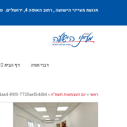
תנועת מעייני הישועה ,
רחוב האופה 4
, ירושלים. טל
דברי תורה
דף הבית
ראשי
»
יום העצמאות תשפ"ה
»
4aa4-89f0-7725aefb4db6