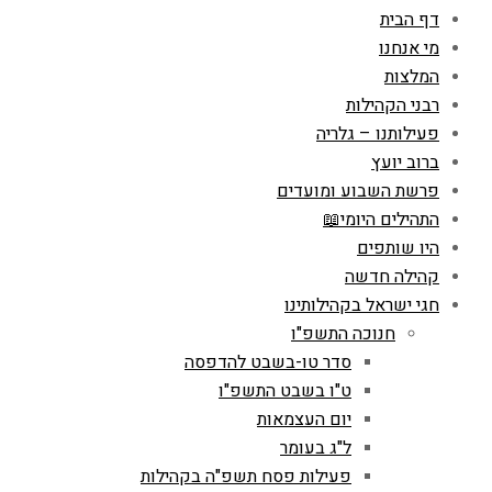
דף הבית
מי אנחנו
המלצות
רבני הקהילות
פעילותנו – גלריה
ברוב יועץ
פרשת השבוע ומועדים
התהילים היומי📖
היו שותפים
קהילה חדשה
חגי ישראל בקהילותינו
חנוכה התשפ"ו
סדר טו-בשבט להדפסה
ט"ו בשבט התשפ"ו
יום העצמאות
ל"ג בעומר
פעילות פסח תשפ"ה בקהילות