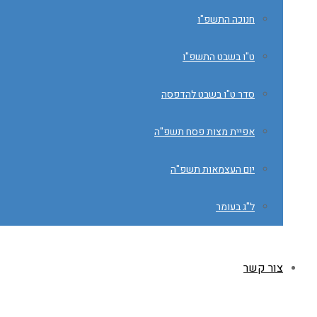
חנוכה התשפ"ו
ט"ו בשבט התשפ"ו
סדר ט"ו בשבט להדפסה
אפיית מצות פסח תשפ"ה
יום העצמאות תשפ"ה
ל"ג בעומר
צור קשר