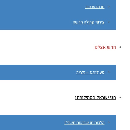
תרמו עכשיו
צירוף קהילה חדשה
חדש אצלנו
פעילותנו – גלריה
חגי ישראל בקהילותינו
הלכות חג שבועות תשפ"ו