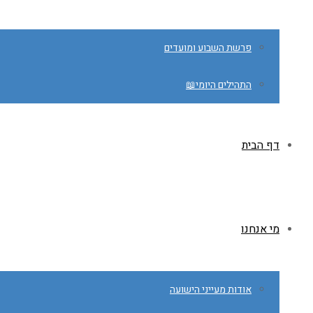
פרשת השבוע ומועדים
התהילים היומי📖
דף הבית
מי אנחנו
אודות מעייני הישועה