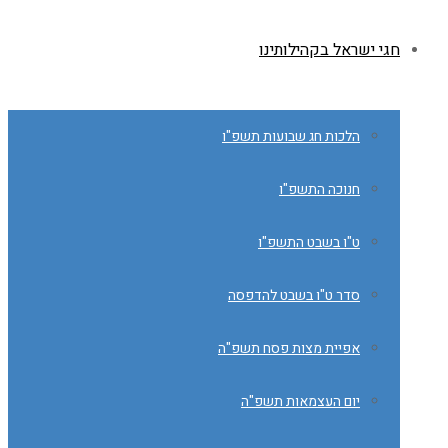
חגי ישראל בקהילותינו
הלכות חג שבועות תשפ"ו
חנוכה התשפ"ו
ט"ו בשבט התשפ"ו
סדר ט"ו בשבט להדפסה
אפיית מצות פסח תשפ"ה
יום העצמאות תשפ"ה