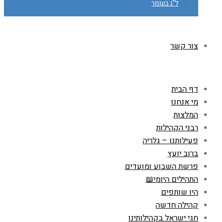
ל"ג בעומר
צור קשר
דף הבית
מי אנחנו
המלצות
רבני הקהילות
פעילותנו – גלריה
ברוב יועץ
פרשת השבוע ומועדים
התהילים היומי📖
היו שותפים
קהילה חדשה
חגי ישראל בקהילותינו