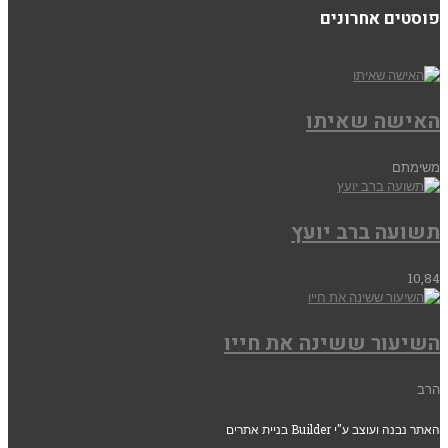
פוסטים אחרונים
האישה שאיתו
משימתם
תשועה ברב יועץ
10,84
השיעור ששינה את חייו
הרב
האתר נבנה ועוצב ע"י Builder בניית אתרים