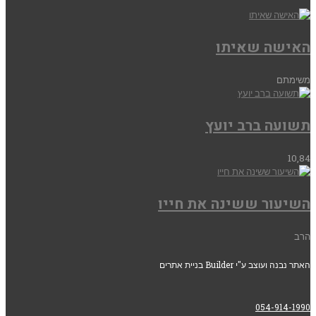
האישה שאיתו
משימתם
תשועה ברב יועץ
10,84
השיעור ששינה את חייו
הרב
האתר נבנה ועוצב ע"י Builder בניית אתרים
054-914-1990