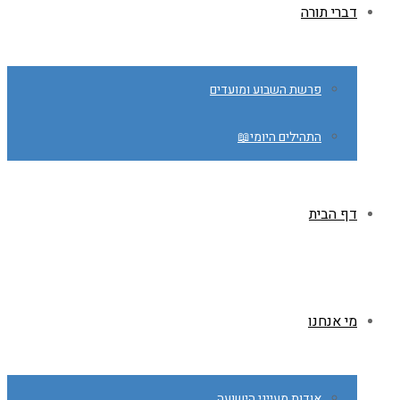
דברי תורה
פרשת השבוע ומועדים
התהילים היומי📖
דף הבית
מי אנחנו
אודות מעייני הישועה