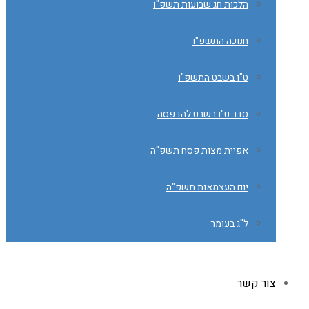
הלכות חג שבועות תשפ"ו
חנוכה התשפ"ו
ט"ו בשבט התשפ"ו
סדר ט"ו בשבט להדפסה
אפיית מצות פסח תשפ"ה
יום העצמאות תשפ"ה
ל"ג בעומר
צור קשר