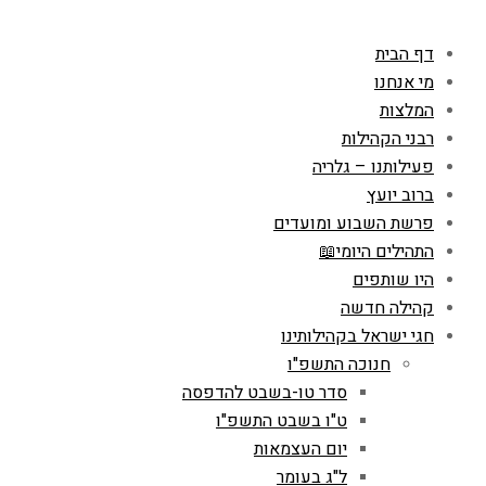
דף הבית
מי אנחנו
המלצות
רבני הקהילות
פעילותנו – גלריה
ברוב יועץ
פרשת השבוע ומועדים
התהילים היומי📖
היו שותפים
קהילה חדשה
חגי ישראל בקהילותינו
חנוכה התשפ"ו
סדר טו-בשבט להדפסה
ט"ו בשבט התשפ"ו
יום העצמאות
ל"ג בעומר