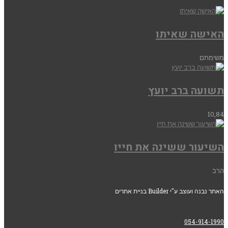
האישה שאיתו
משימתם
תשועה ברב יועץ
10,84
השיעור ששינה את חייו
הרב
האתר נבנה ועוצב ע"י Builder בניית אתרים
054-914-1990