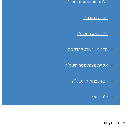
הלכות חג שבועות תשפ"ו
חנוכה התשפ"ו
ט"ו בשבט התשפ"ו
סדר ט"ו בשבט להדפסה
אפיית מצות פסח תשפ"ה
יום העצמאות תשפ"ה
ל"ג בעומר
צור קשר