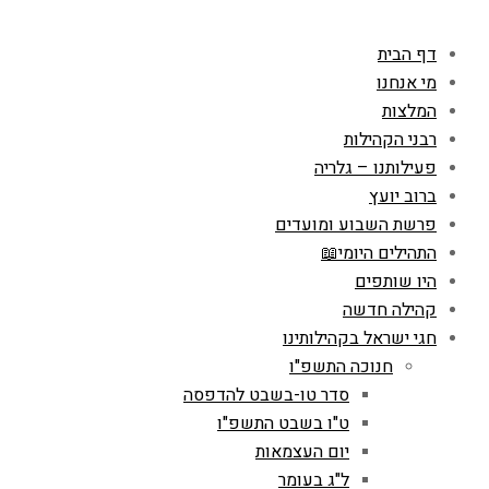
דף הבית
מי אנחנו
המלצות
רבני הקהילות
פעילותנו – גלריה
ברוב יועץ
פרשת השבוע ומועדים
התהילים היומי📖
היו שותפים
קהילה חדשה
חגי ישראל בקהילותינו
חנוכה התשפ"ו
סדר טו-בשבט להדפסה
ט"ו בשבט התשפ"ו
יום העצמאות
ל"ג בעומר