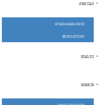
דברי תורה
פרשת השבוע ומועדים
התהילים היומי📖
דף הבית
מי אנחנו
אודות מעייני הישועה