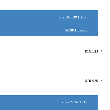
פרשת השבוע ומועדים
התהילים היומי📖
דף הבית
מי אנחנו
אודות מעייני הישועה