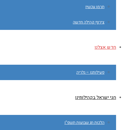
תרמו עכשיו
צירוף קהילה חדשה
חדש אצלנו
פעילותנו – גלריה
חגי ישראל בקהילותינו
הלכות חג שבועות תשפ"ו