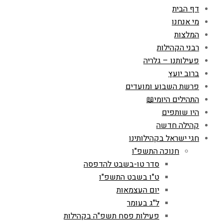
דף הבית
מי אנחנו
המלצות
רבני הקהילות
פעילותנו – גלריה
ברוב יועץ
פרשת השבוע ומועדים
התהילים היומי📖
היו שותפים
קהילה חדשה
חגי ישראל בקהילותינו
חנוכה התשפ"ו
סדר טו-בשבט להדפסה
ט"ו בשבט התשפ"ו
יום העצמאות
ל"ג בעומר
פעילות פסח תשפ"ה בקהילות