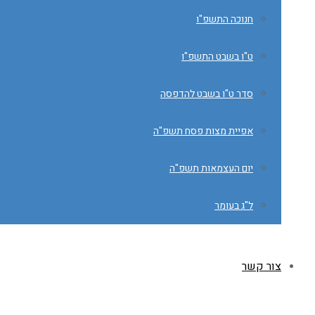
חנוכה התשפ"ו
ט"ו בשבט התשפ"ו
סדר ט"ו בשבט להדפסה
אפיית מצות פסח תשפ"ה
יום העצמאות תשפ"ה
ל"ג בעומר
צור קשר