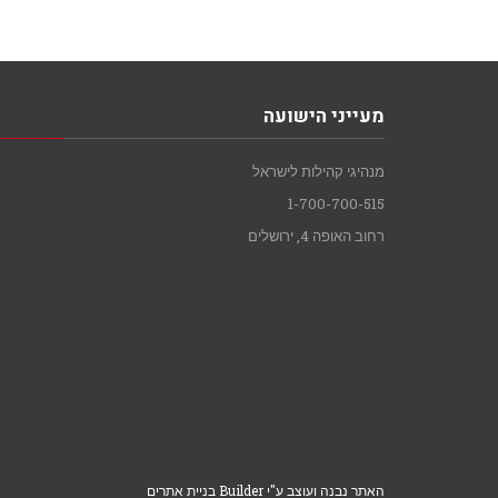
מעייני הישועה
מנהיגי קהילות לישראל
1-700-700-515
רחוב האופה 4, ירושלים
האתר נבנה ועוצב ע"י Builder בניית אתרים