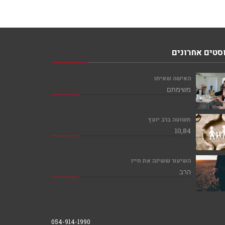
סטים אחרונים
האישה שאיתו
משימתם
תשועה ברב יועץ
10,84
השיעור ששינה את חייו
הרב
054-914-1990