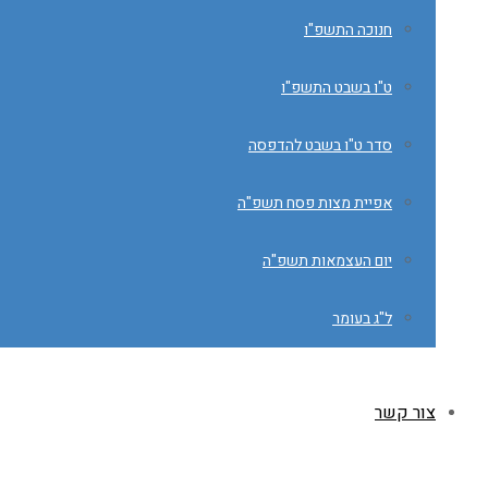
חנוכה התשפ"ו
ט"ו בשבט התשפ"ו
סדר ט"ו בשבט להדפסה
אפיית מצות פסח תשפ"ה
יום העצמאות תשפ"ה
ל"ג בעומר
צור קשר