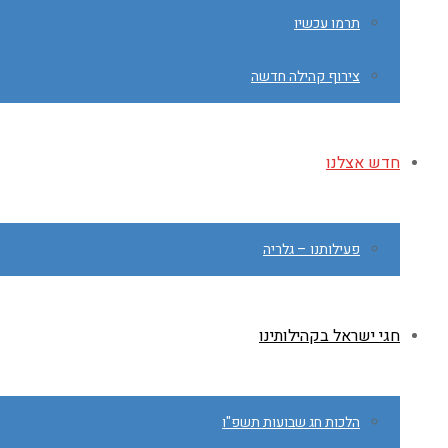
תרמו עכשיו
צירוף קהילה חדשה
חדש אצלנו
פעילותנו – גלריה
חגי ישראל בקהילותינו
הלכות חג שבועות תשפ"ו