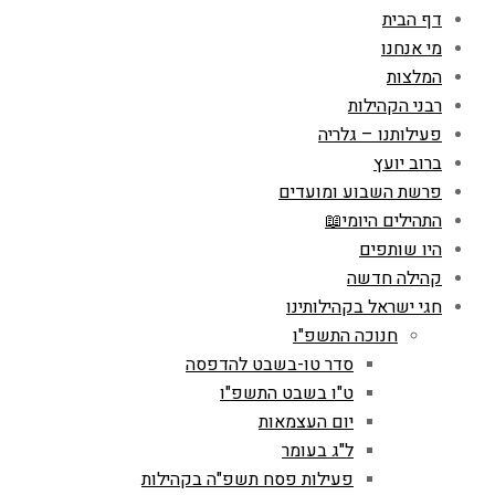
דף הבית
מי אנחנו
המלצות
רבני הקהילות
פעילותנו – גלריה
ברוב יועץ
פרשת השבוע ומועדים
התהילים היומי📖
היו שותפים
קהילה חדשה
חגי ישראל בקהילותינו
חנוכה התשפ"ו
סדר טו-בשבט להדפסה
ט"ו בשבט התשפ"ו
יום העצמאות
ל"ג בעומר
פעילות פסח תשפ"ה בקהילות