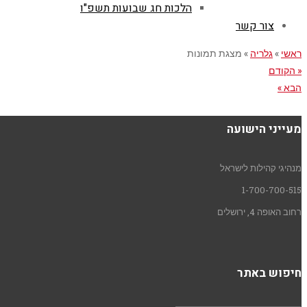
הלכות חג שבועות תשפ"ו
צור קשר
ראשי
»
גלריה
»
מצגת תמונות
« הקודם
הבא »
מעייני הישועה
מנהיגי קהילות לישראל
1-700-700-515
רחוב האופה 4, ירושלים
חיפוש באתר