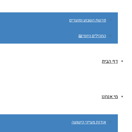
פרשת השבוע ומועדים
התהילים היומי📖
דף הבית
מי אנחנו
אודות מעייני הישועה