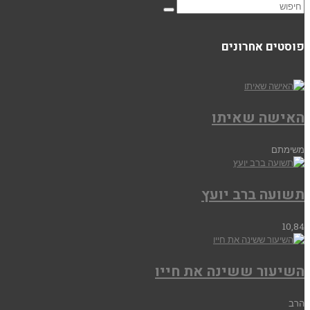
פוסטים אחרונים
האישה שאיתו
משימתם
תשועה ברב יועץ
10,84
השיעור ששינה את חייו
הרב