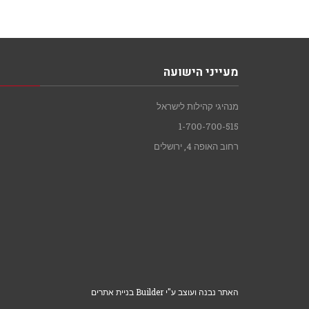
מעייני הישועה
מנהיגי קהילות לישראל
1-700-700-515
רחוב האופה 4, ירושלים
האתר נבנה ועוצב ע"י Builder בניית אתרים