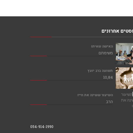
סטים אחרונים
האישה שאיתו
משימתם
תשועה ברב יועץ
10,84
השיעור ששינה את חייו
הרב
054-914-1990