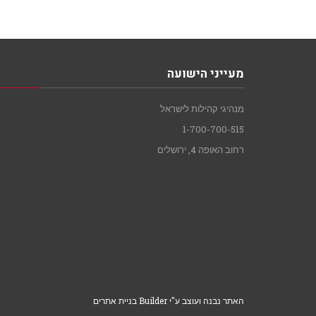
מעייני הישועה
מנהיגי קהילות לישראל
1-700-700-515
רחוב האופה 4, ירושלים
האתר נבנה ועוצב ע"י Builder בניית אתרים