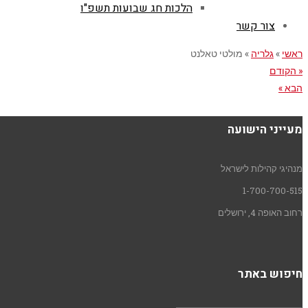
הלכות חג שבועות תשפ"ו
צור קשר
ראשי
»
גלריה
»
מולטי טאלנט
« הקודם
הבא »
מעייני הישועה
מנהיגי קהילות לישראל
1-700-700-515
רחוב האופה 4, ירושלים
חיפוש באתר