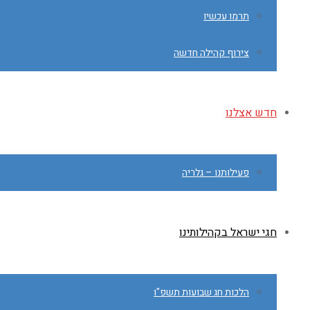
תרמו עכשיו
צירוף קהילה חדשה
חדש אצלנו
פעילותנו – גלריה
חגי ישראל בקהילותינו
הלכות חג שבועות תשפ"ו