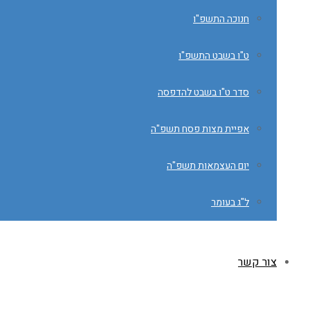
חנוכה התשפ"ו
ט"ו בשבט התשפ"ו
סדר ט"ו בשבט להדפסה
אפיית מצות פסח תשפ"ה
יום העצמאות תשפ"ה
ל"ג בעומר
צור קשר