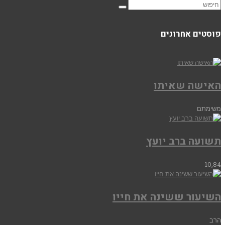
פוסטים אחרונים
האישה שאיתו
משימתם
תשועה ברב יועץ
10,84
השיעור ששינה את חייו
הרב