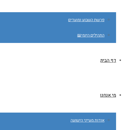
פרשת השבוע ומועדים
התהילים היומי📖
דף הבית
מי אנחנו
אודות מעייני הישועה