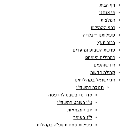
דף הבית
מי אנחנו
המלצות
רבני הקהילות
פעילותנו – גלריה
ברוב יועץ
פרשת השבוע ומועדים
התהילים היומי📖
היו שותפים
קהילה חדשה
חגי ישראל בקהילותינו
חנוכה התשפ"ו
סדר טו-בשבט להדפסה
ט"ו בשבט התשפ"ו
יום העצמאות
ל"ג בעומר
פעילות פסח תשפ"ה בקהילות