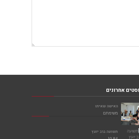
סטים אחרונים
האישה שאיתו
משימתם
תשועה ברב יועץ
10,84