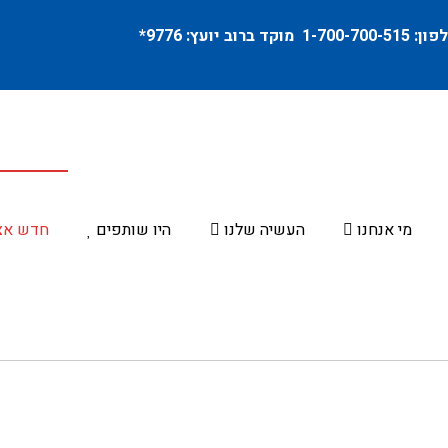
פון:
1-700-700-515
מוקד ברוב יועץ:
9776
*
מי אנחנו
העשיה שלנו
היו שותפים
חדש אצ