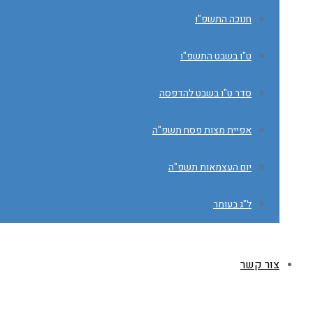
חנוכה התשפ"ו
ט"ו בשבט התשפ"ו
סדר ט"ו בשבט להדפסה
אפיית מצות פסח תשפ"ה
יום העצמאות תשפ"ה
ל"ג בעומר
צור קשר