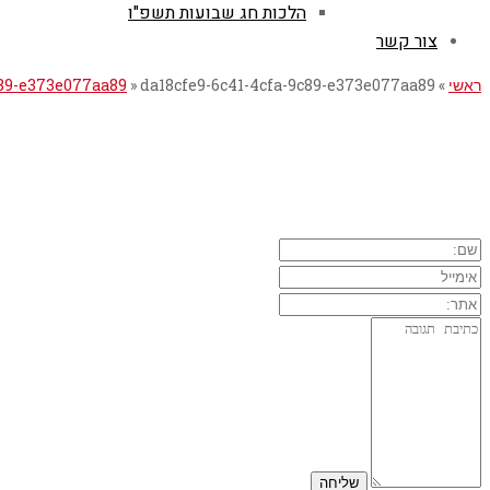
הלכות חג שבועות תשפ"ו
צור קשר
ראשי
»
da18cfe9-6c41-4cfa-9c89-e373e077aa89
»
c89-e373e077aa89
השארת תגובה