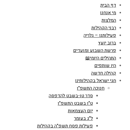
דף הבית
מי אנחנו
המלצות
רבני הקהילות
פעילותנו – גלריה
ברוב יועץ
פרשת השבוע ומועדים
התהילים היומי📖
היו שותפים
קהילה חדשה
חגי ישראל בקהילותינו
חנוכה התשפ"ו
סדר טו-בשבט להדפסה
ט"ו בשבט התשפ"ו
יום העצמאות
ל"ג בעומר
פעילות פסח תשפ"ה בקהילות