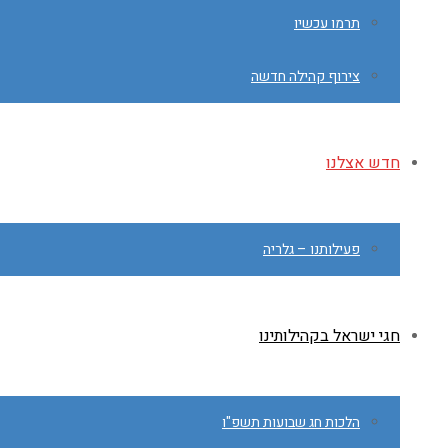
תרמו עכשיו
צירוף קהילה חדשה
חדש אצלנו
פעילותנו – גלריה
חגי ישראל בקהילותינו
הלכות חג שבועות תשפ"ו