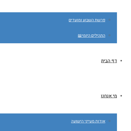
פרשת השבוע ומועדים
התהילים היומי📖
דף הבית
מי אנחנו
אודות מעייני הישועה