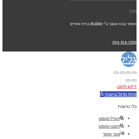
הרב
האתר נבנה ועוצב ע"י Builder בניית אתרים
054-914-1990
גלילה
לראש
דילוג לתוכן
העמוד
פתח סרגל נגישות
כלי נגישות
הגדל טקסט
הקטן טקסט
גווני אפור