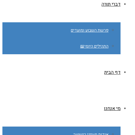
דברי תורה
פרשת השבוע ומועדים
התהילים היומי📖
דף הבית
מי אנחנו
אודות מעייני הישועה