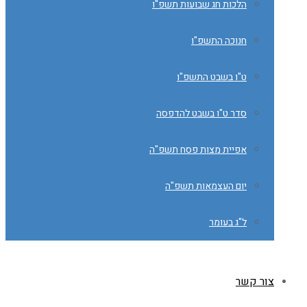
הלכות חג שבועות תשפ"ו
חנוכה התשפ"ו
ט"ו בשבט התשפ"ו
סדר ט"ו בשבט להדפסה
אפיית מצות פסח תשפ"ה
יום העצמאות תשפ"ה
ל"ג בעומר
צור קשר