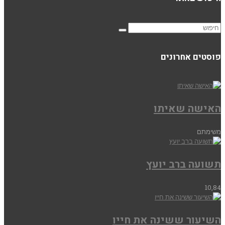
פוסטים אחרונים
האישה שאיתו
משימתם
תשועה ברב יועץ
10,84
השיעור ששינה את חייו