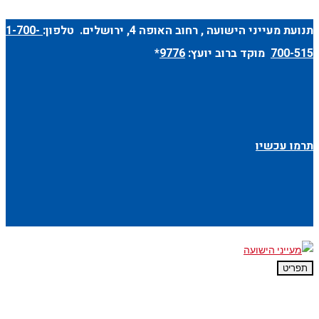
תנועת מעייני הישועה ,
רחוב האופה 4
, ירושלים. טלפון:
1-700-
700-515
מוקד ברוב יועץ:
9776
*
תרמו עכשיו
תפריט