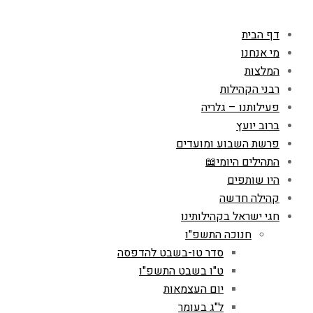
דף הבית
מי אנחנו
המלצות
רבני הקהילות
פעילותנו – גלריה
ברוב יועץ
פרשת השבוע ומועדים
התהילים היומי📖
היו שותפים
קהילה חדשה
חגי ישראל בקהילותינו
חנוכה התשפ"ו
סדר טו-בשבט להדפסה
ט"ו בשבט התשפ"ו
יום העצמאות
ל"ג בעומר