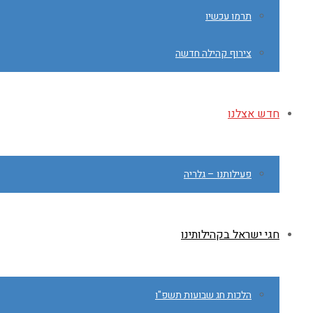
תרמו עכשיו
צירוף קהילה חדשה
חדש אצלנו
פעילותנו – גלריה
חגי ישראל בקהילותינו
הלכות חג שבועות תשפ"ו