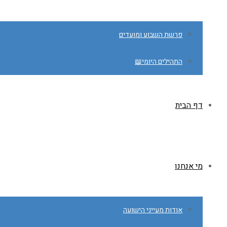
פרשת השבוע ומועדים
התהילים היומי📖
דף הבית
מי אנחנו
אודות מעייני הישועה