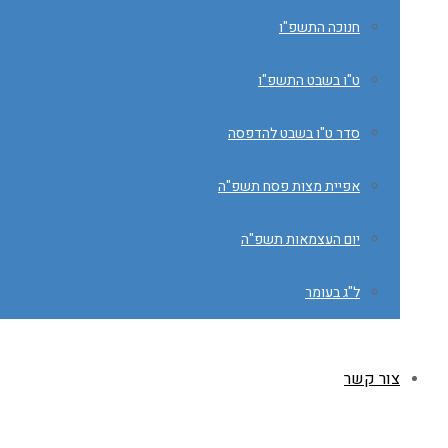
חנוכה התשפ"ו
ט"ו בשבט התשפ"ו
סדר ט"ו בשבט להדפסה
אפיית מצות פסח תשפ"ה
יום העצמאות תשפ"ה
ל"ג בעומר
צור קשר