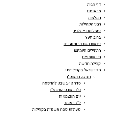
דף הבית
מי אנחנו
המלצות
רבני הקהילות
פעילותנו – גלריה
ברוב יועץ
פרשת השבוע ומועדים
התהילים היומי📖
היו שותפים
קהילה חדשה
חגי ישראל בקהילותינו
חנוכה התשפ"ו
סדר טו-בשבט להדפסה
ט"ו בשבט התשפ"ו
יום העצמאות
ל"ג בעומר
פעילות פסח תשפ"ה בקהילות