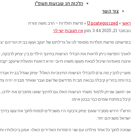
הלכות חג שבועות תשפ"ו
צור קשר
ראשי
»
Uncategorized
»
פרשת תולדות – הרב משה פורת
נובמבר 21, 2025
3:44 pm
אין תגובות
ישי לוי
בפרשתנו פרשת תולדות מסופר לנו על גדילתם של יעקב ועֵשָׂו בבית הוריהם יצ
לאורך הפרשה ניתן לראות את הבדלי הגישות בחינוך הילדים בין יצחק לרבקה, יצ
איננה מאמינה שיכול לצאת מעֵשָׂו משהו חיובי והיא דואגת ופועלת שיעקב יקבל
מעניין להבין מה גרם להבדלי הגישות החינוכיות האלו? יצחק שגדל בבית אברה
בהיותה בהריון קיבלה נבואה מבית מדרשם של שם ועבר שאחד מבניה יהיה צדיק 
אני חושב שניתן ללמוד משתי הגישות האלו גם לחינוך שאנו מחנכים את ילדנו, 
קיבל במתנת שמים כבר בבטן אימו.
הרש"ר הירש מסביר שאם יצחק ורבקה היו משכילים לנסות לחנך את עֵשָׂו בדרך 
ישראל משניהם יחד.
שנזכה לחנך כל אחד מילדנו עם שני היסודות האדירים האלו- אמון ביכולותיו וחי