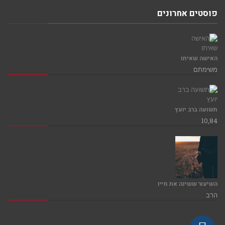
פוסטים אחרונים
האישה שאיתו
משימתם
תשועה ברב יועץ
10,84
השיעור ששינה את חייו
הרב