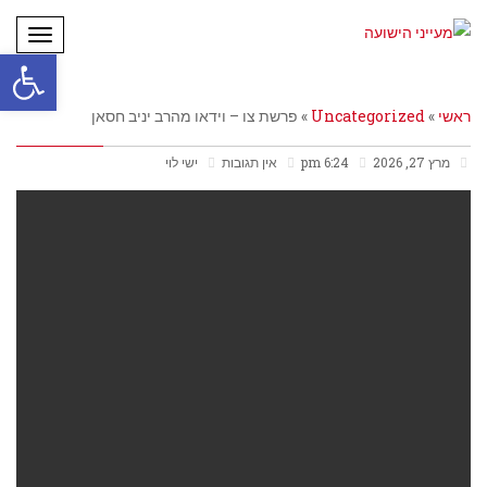
תפריט
פתח סרגל
ראשי
»
Uncategorized
»
פרשת צו – וידאו מהרב יניב חסאן
מרץ 27, 2026
6:24 pm
אין תגובות
ישי לוי