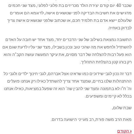
שכבר 40 יום קודם יצירת הולד מכריזים בת פלוני לפלוני, מצד שני חכמים
מדגישים את חשיבות הבדיקה לפני שנושאים אישה, לדוגמא הם אומרים
שלעולם יישא אדם בת תלמיד חכם, או שכתוב שלפני שנושאים אישה צריך
לבדוק באחיה.
התשובה נמצאת בשילוב של שני הדברים יחד, מצד אחד יש חובה על האדם
להשתדל ולחפש את מה שהכי טוב ונכון בשבילו, מצד שני עליו לדעת שגם אם
הוא פעל רבות להצלחה של דבר מסוים, את עיקר המעשה עושה הקב"ה והוא
רק בורג קטן בהצלחת התהליך.
דבר זה נכון לגבי שידוכים כמו שראינו אצל אברהם, לגבי חינוך ילדים ולגבי כל
ההתנהלות שלנו בחיים, שמצד אחד צריך להשתדל כאילו רק אנחנו פועלים
וה' ח"ו לא בתמונה ומצד שני להבין שה' הוא זה שפעל במציאות, כאילו אנחנו
בכלל לא קיימים ומשפיעים.
שבת שלום,
מאת הרב משה פורת, רב מעייני הישועה בדרום.
« הקודם