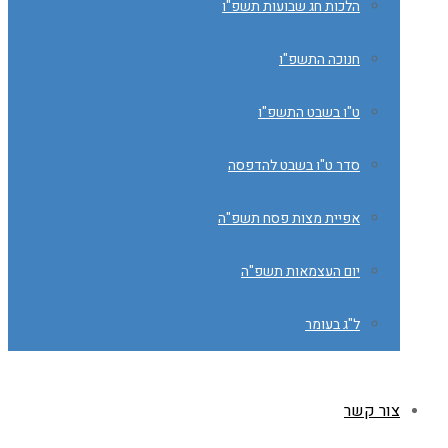
הלכות חג שבועות תשפ"ו
חנוכה התשפ"ו
ט"ו בשבט התשפ"ו
סדר ט"ו בשבט להדפסה
אפיית מצות פסח תשפ"ה
יום העצמאות תשפ"ה
ל"ג בעומר
צור קשר