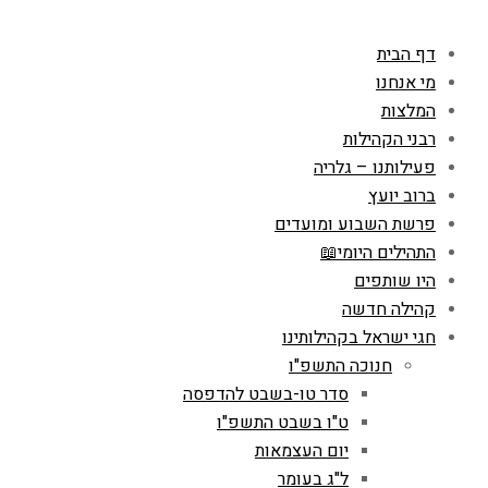
דף הבית
מי אנחנו
המלצות
רבני הקהילות
פעילותנו – גלריה
ברוב יועץ
פרשת השבוע ומועדים
התהילים היומי📖
היו שותפים
קהילה חדשה
חגי ישראל בקהילותינו
חנוכה התשפ"ו
סדר טו-בשבט להדפסה
ט"ו בשבט התשפ"ו
יום העצמאות
ל"ג בעומר