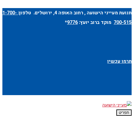
תנועת מעייני הישועה ,
רחוב האופה 4
, ירושלים. טלפון:
1-700-
700-515
מוקד ברוב יועץ:
9776
*
תרמו עכשיו
תפריט