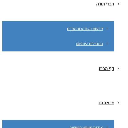
דברי תורה
פרשת השבוע ומועדים
התהילים היומי📖
דף הבית
מי אנחנו
אודות מעייני הישועה