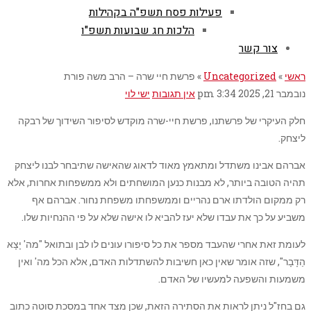
פעילות פסח תשפ"ה בקהילות
הלכות חג שבועות תשפ"ו
צור קשר
ראשי
»
Uncategorized
»
פרשת חיי שרה – הרב משה פורת
נובמבר 21, 2025
3:34 pm
אין תגובות
ישי לוי
חלק העיקרי של פרשתנו, פרשת חיי-שרה מוקדש לסיפור השידוך של רבקה
ליצחק.
אברהם אבינו משתדל ומתאמץ מאוד לדאוג שהאישה שתיבחר לבנו ליצחק
תהיה הטובה ביותר, לא מבנות כנען המושחתים ולא ממשפחות אחרות, אלא
רק ממקום הולדתו ארם נהריים וממשפחתו משפחת נחור. אברהם אף
משביע על כך את עבדו שלא יעז להביא לו אישה שלא על פי ההנחיות שלו.
לעומת זאת אחרי שהעבד מספר את כל סיפורו עונים לו לבן ובתואל "מה' יָצָא
הַדָּבָר", שזה אומר שאין כאן חשיבות להשתדלות האדם, אלא הכל מה' ואין
משמעות והשפעה למעשיו של האדם.
גם בחז"ל ניתן לראות את הסתירה הזאת, שכן מצד אחד במסכת סוטה כתוב