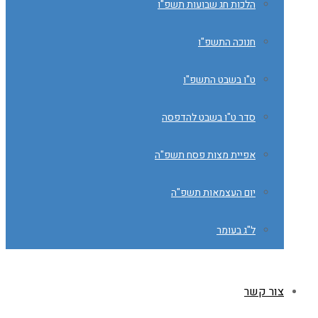
הלכות חג שבועות תשפ"ו
חנוכה התשפ"ו
ט"ו בשבט התשפ"ו
סדר ט"ו בשבט להדפסה
אפיית מצות פסח תשפ"ה
יום העצמאות תשפ"ה
ל"ג בעומר
צור קשר