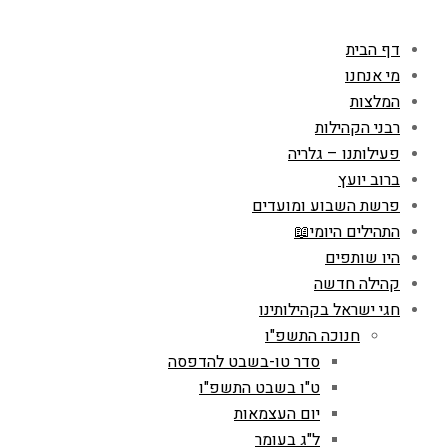
דף הבית
מי אנחנו
המלצות
רבני הקהילות
פעילותנו – גלריה
ברוב יועץ
פרשת השבוע ומועדים
התהילים היומי📖
היו שותפים
קהילה חדשה
חגי ישראל בקהילותינו
חנוכה התשפ"ו
סדר טו-בשבט להדפסה
ט"ו בשבט התשפ"ו
יום העצמאות
ל"ג בעומר