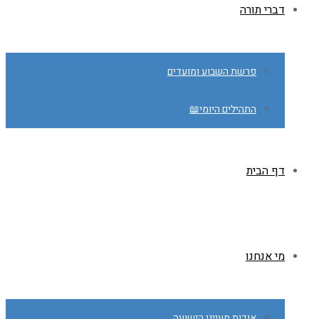
דברי תורה
פרשת השבוע ומועדים
התהילים היומי📖
דף הבית
מי אנחנו
אודות מעייני הישועה