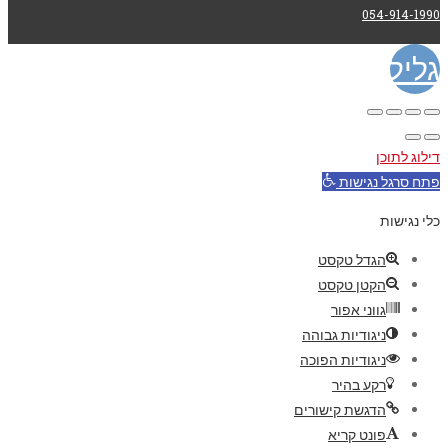
054-914-1990
גלילה
לראש
דילוג לתוכן
העמוד
פתח סרגל נגישות
כלי נגישות
הגדל טקסט
הקטן טקסט
גווני אפור
ניגודיות גבוהה
ניגודיות הפוכה
רקע בהיר
הדגשת קישורים
פונט קריא