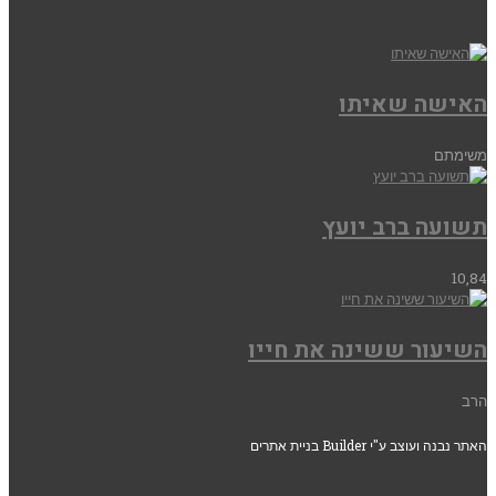
האישה שאיתו
משימתם
תשועה ברב יועץ
10,84
השיעור ששינה את חייו
הרב
האתר נבנה ועוצב ע"י Builder בניית אתרים