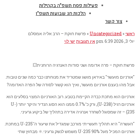
פעילות פסח תשפ"ה בקהילות
הלכות חג שבועות תשפ"ו
צור קשר
ראשי
»
Uncategorized
»
פרשת חוקת – הרב אליה אמסלם
יולי 3, 2026
6:39 pm
אין תגובות
ישי לוי
פרשת חוקת – פרה אדומה ושני סודות האנרגיה הרוחנית💥
"אורניום מועשר" באיראן מושג שמטריד את מנוחתנו כבר כמה שנים טובות.
אבל מהו בעצם אורניום מועשר, ואיך הוא קשור לסודה של הפרה האדומה?
אורניום הוא מתכת כבדה הקיימת בטבע. רוב האורניום המצוי בסלעים הוא
אורניום רגיל (U-238), ורק כ־0.7% ממנו הוא הסוג הנדיר והיקר יותר (U-
235) – זה שמסוגל לשחרר אנרגיה אדירה בתהליך של ביקוע גרעיני.
"העשרה" היא תהליך תעשייתי מורכב שמגדיל את שיעור ה־U-235 במתכת.
אורניום המכיל מעל 90% U-235 משמש לנשק גרעיני.⚛️ מבחוץ שתי