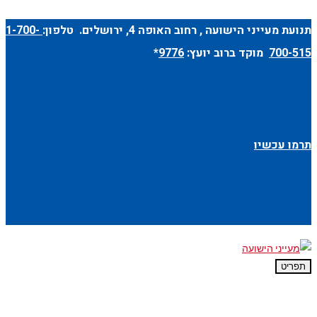
תנועת מעייני הישועה ,
רחוב האופה 4
, ירושלים. טלפון:
1-700-
700-515
מוקד ברוב יועץ:
9776
*
תרמו עכשיו
תפריט