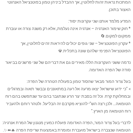
המתכות נראות זהות לחלוטין, אך ההבדל ביניהן טמון בפוטנציאל האנרגטי
האצור בתוכן.
המדע מלמד אותנו שני עקרונות יסוד:
* חוק שימור האנרגיה – אנרגיה אינה נעלמת, אלא רק משנה צורה או עוברת
ממקום למקום.🔄
* עקרון הפוטנציאל – שני גופים יכולים להיראות זהים לחלוטין, אך
הפוטנציאל הפנימי שלהם שונה בתכלית.💎
נדמה ששני העקרונות הללו מאירים גם את דבריהם של שני פרשנים בביאור
סודה של הפרה האדומה.
בעל צרור המור מבאר שהסוד טמון בפעולת הטהרה של הפרה:
> "כי ידוע שישראל יצאו מרעה אל רעה במתאוננים ובבשר תאוה ובמרגלים
ובמחלוקת קרח. וכל זה בסבת יצר הרע שנתגבר בהם עד שנתפשט בהם רוח
הטומאה… ולכן רצה הש"י להוציא מקרבם זה הבליעל. ולטהר רוחם ולהעביר
רוח הטומאה מן הארץ."
לדברי בעל צרור המור, הפרה האדומה פועלת כמעין מנגנון של המרת אנרגיה:
הטומאה שנצברה בישראל מועברת ומומרת באמצעות שריפת הפרה 🔥⬅️✨.