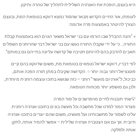
היא בעצם, הופכת את האנרגיה השלילית לתהליך של טהרה ותיקון.
לעומתו, אור החיים הקדוש מבאר שהסוד נמצא דווקא בטומאת המת, ובעצם
הצורך להיטהר באמצעות פרה אדומה:
> "והנה ההבדל שבו הורמו עם בני ישראל משאר הגוים הוא באמצעות קבלת
התורה… כי על ידי שקבלו התורה נעשו עם בני ישראל דבר שהרוחנים השפלים
תאבים להדבק בהם להיותם חטיבה של קדושה עליונה בחייהם גם במותם"
לפי דבריו, דווקא ישראל נטמאים בטומאת מת, משום שדווקא בהם קיים
פוטנציאל רוחני גבוה יותר✨. הקדושה שקיבלו במתן תורה הפכה אותם,
כביכול, ל"אורניום מועשר" רוחני – כזה שנושא בתוכו עוצמה רוחנית מיוחדת,
ולכן גם מושפע יותר מכוחות הטומאה.
💡שתי תובנות לחיים מהפרשנים על סוד הפרה:
מצרור המור למדנו שכל מחשבה וכל מעשה בונים בתוכנו אנרגיה רוחנית.
עלינו לשמור על מחשבותינו ועל מעשינו, משום שהם יוצרים בתוכנו אנרגיה
חיובית. אך גם אם הצטברה אנרגיה שלילית – אפשר להמיר אותה, לתקן
אותה ולסלקה.