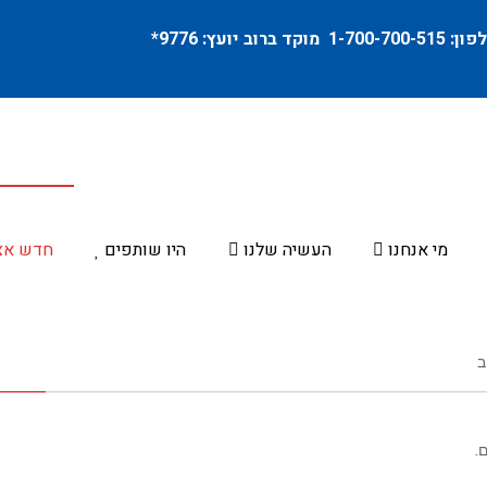
פון:
1-700-700-515
מוקד ברוב יועץ:
9776
*
מי אנחנו
העשיה שלנו
היו שותפים
חדש אצ
ב
.