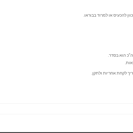
ן להכעיס או למרוד בבוראו.
"כ הוא בסדר.
אות.
יך לקחת אחריות ולתקן.