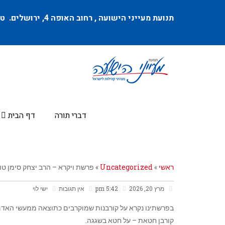
תנועת מעייני הישועה ,
רחוב האופה 4
, ירושלים. טל
דברי תורה
דף הבית
ראשי
»
Uncategorized
»
פרשת ויקרא – הרב יצחק סימן טו
מרץ 20, 2026
5:42 pm
אין תגובות
ישי לוי
בפרשתינו נקרא על קורבנות שמוקרבים כתוצאה ממעשי האדם
קורבן חטאת – על חטא בשגגה.