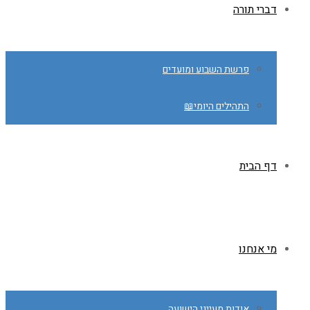
דברי תורה
פרשת השבוע ומועדים
התהילים היומי📖
דף הבית
מי אנחנו
אודות מעייני הישועה