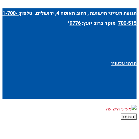
תנועת מעייני הישועה ,
רחוב האופה 4
, ירושלים. טלפון:
1-700-
700-515
מוקד ברוב יועץ:
9776
*
תרמו עכשיו
תפריט