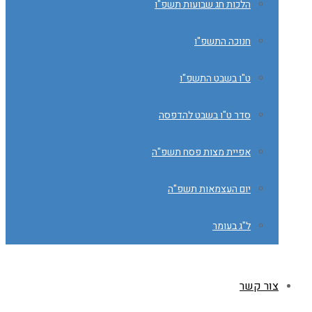
הלכות חג שבועות תשפ"ו
חנוכה התשפ"ו
ט"ו בשבט התשפ"ו
סדר ט"ו בשבט להדפסה
אפיית מצות פסח תשפ"ה
יום העצמאות תשפ"ה
ל"ג בעומר
צור קשר