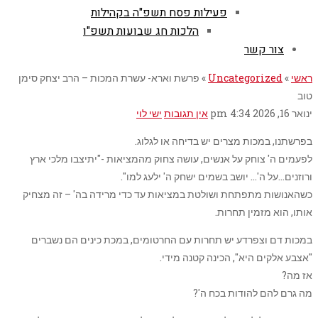
פעילות פסח תשפ"ה בקהילות
הלכות חג שבועות תשפ"ו
צור קשר
ראשי
»
Uncategorized
»
פרשת וארא- עשרת המכות – הרב יצחק סימן
טוב
ינואר 16, 2026
4:34 pm
אין תגובות
ישי לוי
בפרשתנו, במכות מצרים יש בדיחה או לגלוג.
לפעמים ה' צוחק על אנשים, עושה צחוק מהמציאות -"יתיצבו מלכי ארץ
ורוזנים…על ה'… יושב בשמים ישחק ה' ילעג למו".
כשהאנושות מתפתחת ושולטת במציאות עד כדי מרידה בה' – זה מצחיק
אותו, הוא מזמין תחרות.
במכות דם וצפרדע יש תחרות עם החרטומים, במכת כינים הם נשברים
"אצבע אלקים היא", הכינה קטנה מידי.
אז מה?
מה גרם להם להודות בכח ה'?