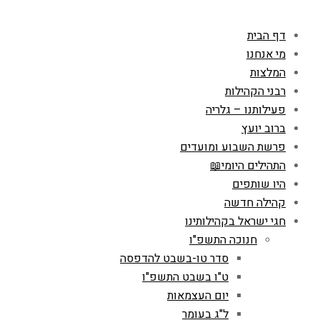
דף הבית
מי אנחנו
המלצות
רבני הקהילות
פעילותנו – גלריה
ברוב יועץ
פרשת השבוע ומועדים
התהילים היומי📖
היו שותפים
קהילה חדשה
חגי ישראל בקהילותינו
חנוכה התשפ"ו
סדר טו-בשבט להדפסה
ט"ו בשבט התשפ"ו
יום העצמאות
ל"ג בעומר