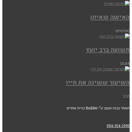
האישה שאיתו
משימתם
תשועה ברב יועץ
10,84
השיעור ששינה את חייו
הרב
האתר נבנה ועוצב ע"י Builder בניית אתרים
054-914-1990