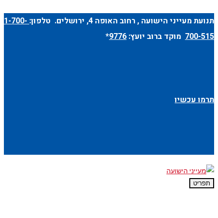
תנועת מעייני הישועה ,
רחוב האופה 4
, ירושלים. טלפון:
1-700-
700-515
מוקד ברוב יועץ:
9776
*
תרמו עכשיו
תפריט