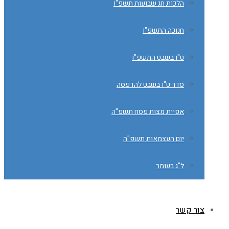
הלכות חג שבועות תשפ"ו
חנוכה התשפ"ו
ט"ו בשבט התשפ"ו
סדר ט"ו בשבט להדפסה
אפיית מצות פסח תשפ"ה
יום העצמאות תשפ"ה
ל"ג בעומר
צור קשר