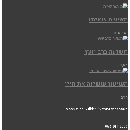
האישה שאיתו
משימתם
תשועה ברב יועץ
10,84
השיעור ששינה את חייו
הרב
האתר נבנה ועוצב ע"י Builder בניית אתרים
054-914-1990