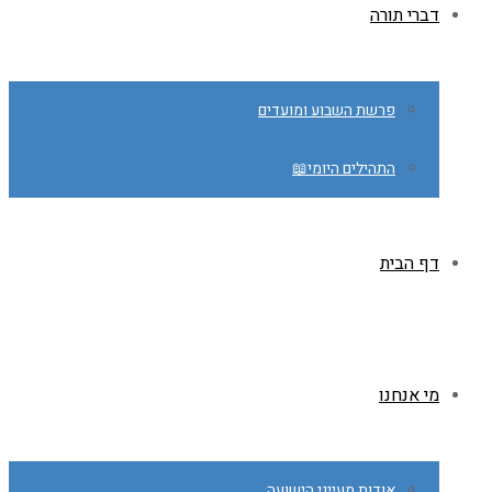
דברי תורה
פרשת השבוע ומועדים
התהילים היומי📖
דף הבית
מי אנחנו
אודות מעייני הישועה