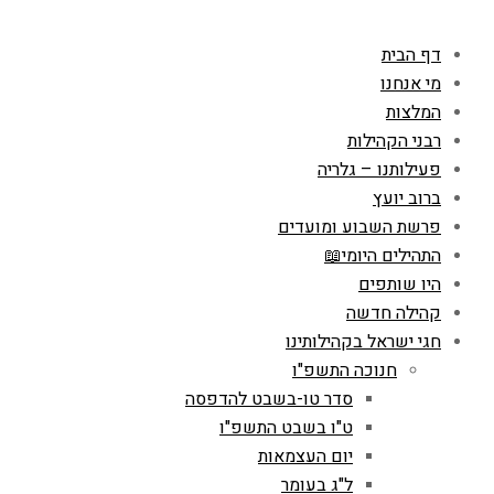
דף הבית
מי אנחנו
המלצות
רבני הקהילות
פעילותנו – גלריה
ברוב יועץ
פרשת השבוע ומועדים
התהילים היומי📖
היו שותפים
קהילה חדשה
חגי ישראל בקהילותינו
חנוכה התשפ"ו
סדר טו-בשבט להדפסה
ט"ו בשבט התשפ"ו
יום העצמאות
ל"ג בעומר