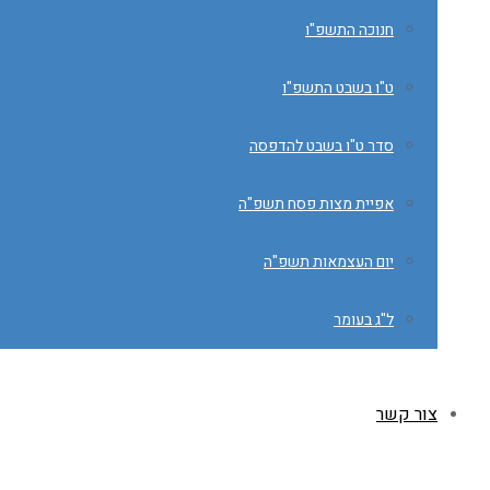
חנוכה התשפ"ו
ט"ו בשבט התשפ"ו
סדר ט"ו בשבט להדפסה
אפיית מצות פסח תשפ"ה
יום העצמאות תשפ"ה
ל"ג בעומר
צור קשר