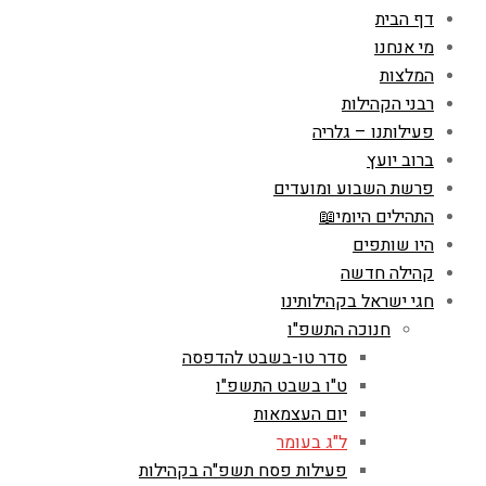
דף הבית
מי אנחנו
המלצות
רבני הקהילות
פעילותנו – גלריה
ברוב יועץ
פרשת השבוע ומועדים
התהילים היומי📖
היו שותפים
קהילה חדשה
חגי ישראל בקהילותינו
חנוכה התשפ"ו
סדר טו-בשבט להדפסה
ט"ו בשבט התשפ"ו
יום העצמאות
ל"ג בעומר
פעילות פסח תשפ"ה בקהילות