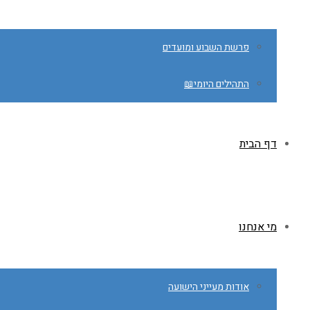
פרשת השבוע ומועדים
התהילים היומי📖
דף הבית
מי אנחנו
אודות מעייני הישועה