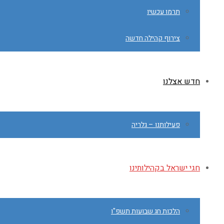
תרמו עכשיו
צירוף קהילה חדשה
חדש אצלנו
פעילותנו – גלריה
חגי ישראל בקהילותינו
הלכות חג שבועות תשפ"ו