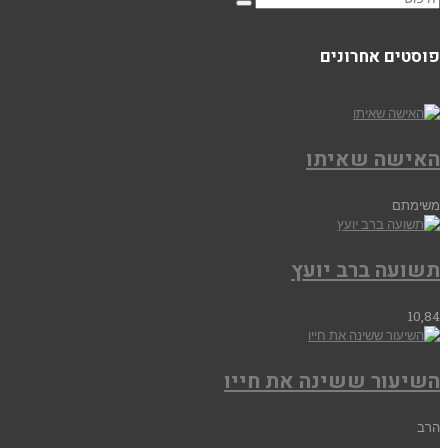
פוסטים אחרונים
האישה שאיתו
משימתם
תשועה ברב יועץ
10,84
השיעור ששינה את חייו
הרב