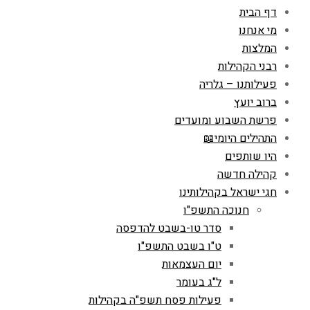
דף הבית
מי אנחנו
המלצות
רבני הקהילות
פעילותנו – גלריה
ברוב יועץ
פרשת השבוע ומועדים
התהילים היומי📖
היו שותפים
קהילה חדשה
חגי ישראל בקהילותינו
חנוכה התשפ"ו
סדר טו-בשבט להדפסה
ט"ו בשבט התשפ"ו
יום העצמאות
ל"ג בעומר
פעילות פסח תשפ"ה בקהילות