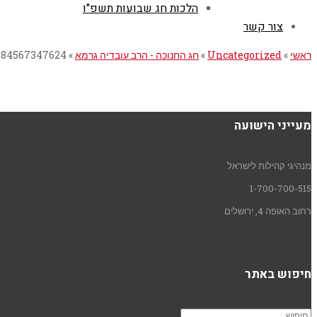
הלכות חג שבועות תשפ"ו
צור קשר
ראשי
»
Uncategorized
»
חג החנוכה - הרב עובדיה גרמא
»
784567347624
מעייני הישועה
מנהיגי קהילות לישראל
1-700-700-515
רחוב האופה 4, ירושלים
חיפוש באתר