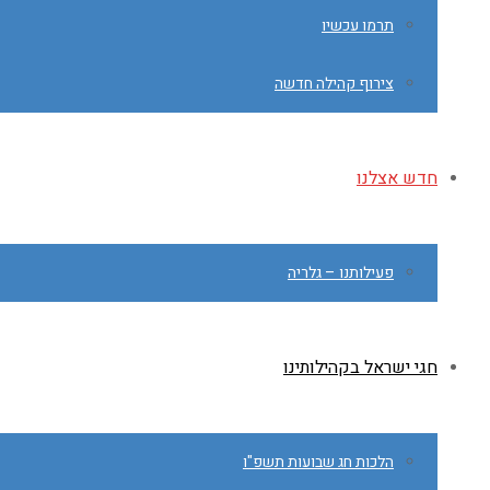
תרמו עכשיו
צירוף קהילה חדשה
חדש אצלנו
פעילותנו – גלריה
חגי ישראל בקהילותינו
הלכות חג שבועות תשפ"ו