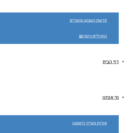
פרשת השבוע ומועדים
התהילים היומי📖
דף הבית
מי אנחנו
אודות מעייני הישועה