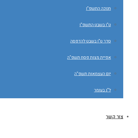
חנוכה התשפ"ו
ט"ו בשבט התשפ"ו
סדר ט"ו בשבט להדפסה
אפיית מצות פסח תשפ"ה
יום העצמאות תשפ"ה
ל"ג בעומר
צור קשר