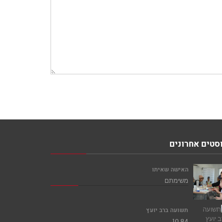
סטים אחרונים
האישה שאיתו
משימתם
תשועה ברב יועץ
10,84