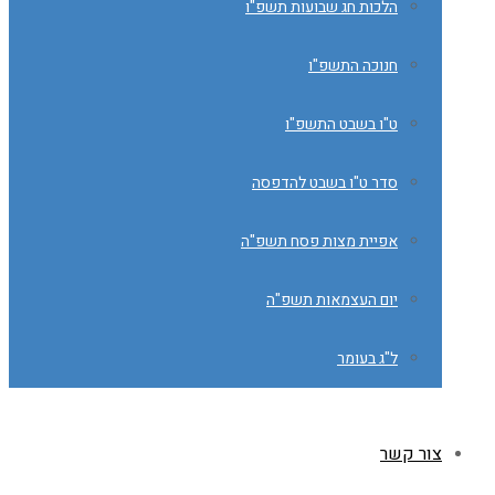
הלכות חג שבועות תשפ"ו
חנוכה התשפ"ו
ט"ו בשבט התשפ"ו
סדר ט"ו בשבט להדפסה
אפיית מצות פסח תשפ"ה
יום העצמאות תשפ"ה
ל"ג בעומר
צור קשר