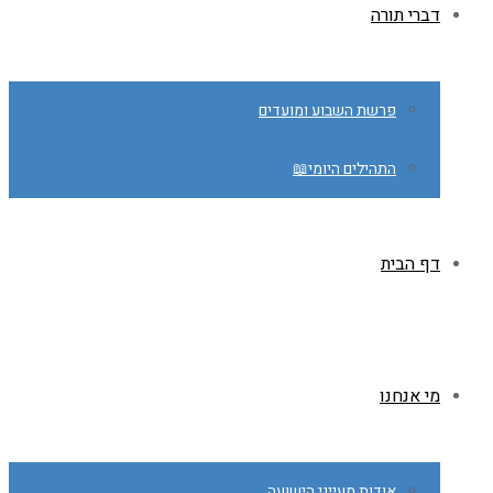
דברי תורה
פרשת השבוע ומועדים
התהילים היומי📖
דף הבית
מי אנחנו
אודות מעייני הישועה