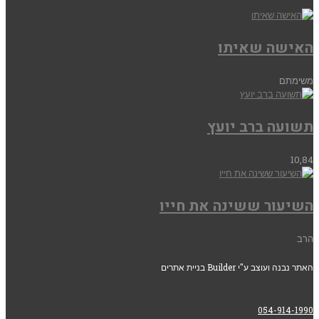
האישה שאיתו
משימתם
תשועה ברב יועץ
10,84
השיעור ששינה את חייו
הרב
האתר נבנה ועוצב ע"י Builder בניית אתרים
054-914-1990