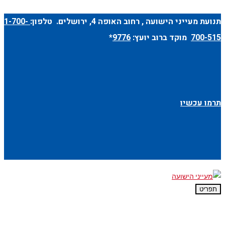
תנועת מעייני הישועה ,
רחוב האופה 4
, ירושלים. טלפון:
1-700-
700-515
מוקד ברוב יועץ:
9776
*
תרמו עכשיו
תפריט