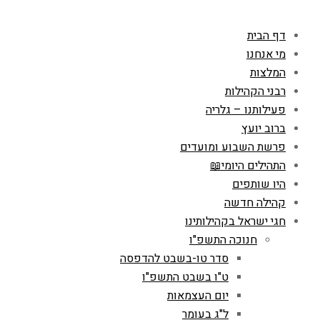
דף הבית
מי אנחנו
המלצות
רבני הקהילות
פעילותנו – גלריה
ברוב יועץ
פרשת השבוע ומועדים
התהילים היומי📖
היו שותפים
קהילה חדשה
חגי ישראל בקהילותינו
חנוכה התשפ"ו
סדר טו-בשבט להדפסה
ט"ו בשבט התשפ"ו
יום העצמאות
ל"ג בעומר