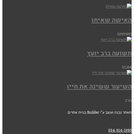
האישה שאיתו
משימתם
תשועה ברב יועץ
10,84
השיעור ששינה את חייו
הרב
האתר נבנה ועוצב ע"י Builder בניית אתרים
054-914-1990