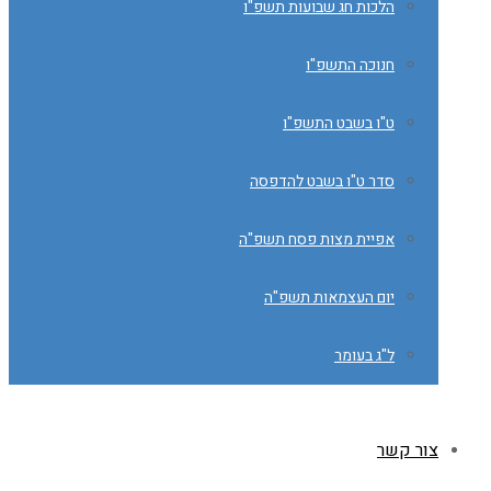
הלכות חג שבועות תשפ"ו
חנוכה התשפ"ו
ט"ו בשבט התשפ"ו
סדר ט"ו בשבט להדפסה
אפיית מצות פסח תשפ"ה
יום העצמאות תשפ"ה
ל"ג בעומר
צור קשר