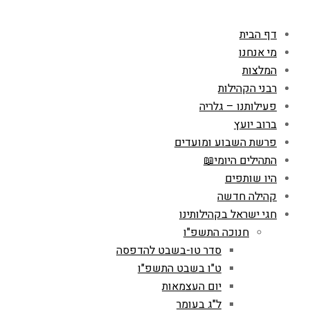
דף הבית
מי אנחנו
המלצות
רבני הקהילות
פעילותנו – גלריה
ברוב יועץ
פרשת השבוע ומועדים
התהילים היומי📖
היו שותפים
קהילה חדשה
חגי ישראל בקהילותינו
חנוכה התשפ"ו
סדר טו-בשבט להדפסה
ט"ו בשבט התשפ"ו
יום העצמאות
ל"ג בעומר