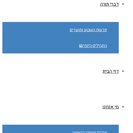
דברי תורה
פרשת השבוע ומועדים
התהילים היומי📖
דף הבית
מי אנחנו
אודות מעייני הישועה