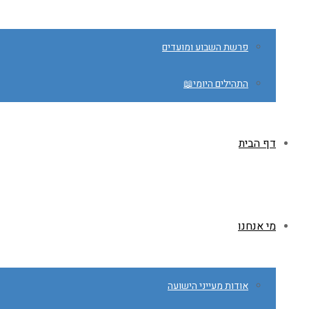
פרשת השבוע ומועדים
התהילים היומי📖
דף הבית
מי אנחנו
אודות מעייני הישועה