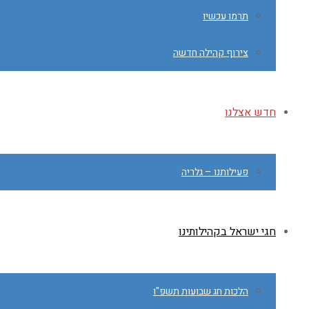
תרמו עכשיו
צירוף קהילה חדשה
חדש אצלנו
פעילותנו – גלריה
חגי ישראל בקהילותינו
הלכות חג שבועות תשפ"ו