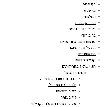
דף הבית
מי אנחנו
המלצות
רבני הקהילות
פעילותנו – גלריה
ברוב יועץ
פרשת השבוע ומועדים
התהילים היומי📖
היו שותפים
קהילה חדשה
חגי ישראל בקהילותינו
חנוכה התשפ"ו
סדר טו-בשבט להדפסה
ט"ו בשבט התשפ"ו
יום העצמאות
ל"ג בעומר
פעילות פסח תשפ"ה בקהילות