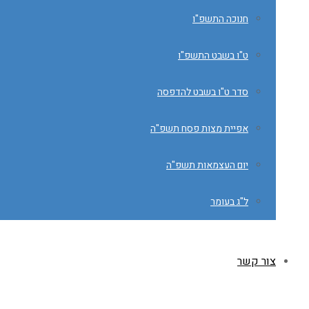
חנוכה התשפ"ו
ט"ו בשבט התשפ"ו
סדר ט"ו בשבט להדפסה
אפיית מצות פסח תשפ"ה
יום העצמאות תשפ"ה
ל"ג בעומר
צור קשר