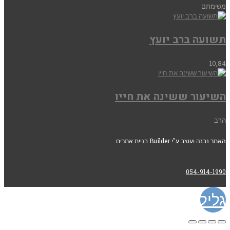
משימתם
תשועה ברב יועץ
10,84
השיעור ששינה את חייו
הרב
האתר נבנה ועוצב ע"י Builder בניית אתרים
054-914-1990
גלילה
לראש