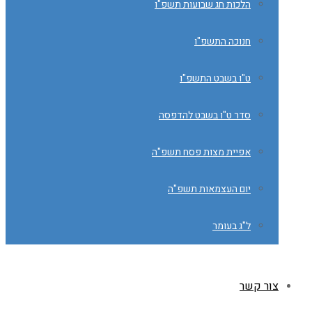
הלכות חג שבועות תשפ"ו
חנוכה התשפ"ו
ט"ו בשבט התשפ"ו
סדר ט"ו בשבט להדפסה
אפיית מצות פסח תשפ"ה
יום העצמאות תשפ"ה
ל"ג בעומר
צור קשר