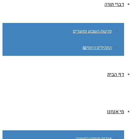
דברי תורה
פרשת השבוע ומועדים
התהילים היומי📖
דף הבית
מי אנחנו
אודות מעייני הישועה