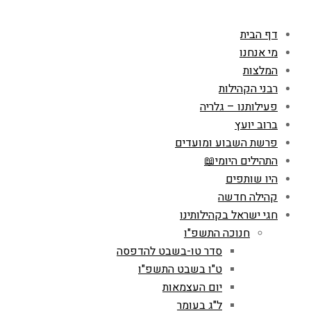
דף הבית
מי אנחנו
המלצות
רבני הקהילות
פעילותנו – גלריה
ברוב יועץ
פרשת השבוע ומועדים
התהילים היומי📖
היו שותפים
קהילה חדשה
חגי ישראל בקהילותינו
חנוכה התשפ"ו
סדר טו-בשבט להדפסה
ט"ו בשבט התשפ"ו
יום העצמאות
ל"ג בעומר