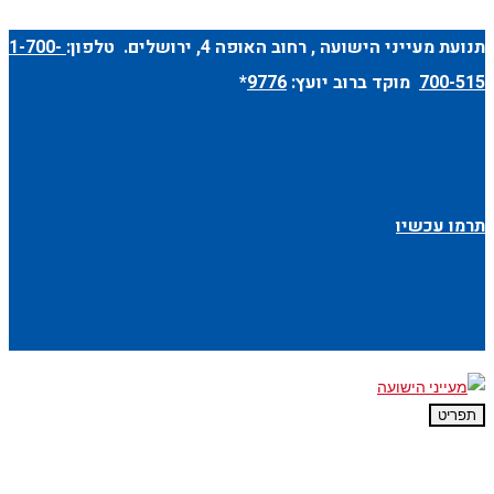
תנועת מעייני הישועה ,
רחוב האופה 4
, ירושלים. טלפון:
1-700-
700-515
מוקד ברוב יועץ:
9776
*
תרמו עכשיו
תפריט