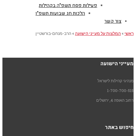
פעילות פסח תשפ"ה בקהילות
הלכות חג שבועות תשפ"ו
צור קשר
ראשי
»
המלצות על מעייני הישועה
»
הרב-מנחם-בורשטיין
מעייני הישועה
מנהיגי קהילות לישראל
1-700-700-515
רחוב האופה 4, ירושלים
חיפוש באתר