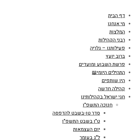
דף הבית
מי אנחנו
המלצות
רבני הקהילות
פעילותנו – גלריה
ברוב יועץ
פרשת השבוע ומועדים
התהילים היומי📖
היו שותפים
קהילה חדשה
חגי ישראל בקהילותינו
חנוכה התשפ"ו
סדר טו-בשבט להדפסה
ט"ו בשבט התשפ"ו
יום העצמאות
ל"ג בעומר