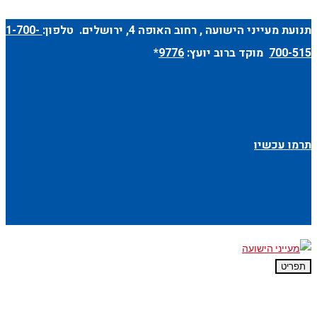
תנועת מעייני הישועה ,
רחוב האופה 4
, ירושלים. טלפון:
1-700-
700-515
מוקד ברוב יועץ:
9776
*
תרמו עכשיו
תפריט