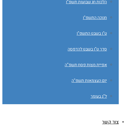
הלכות חג שבועות תשפ"ו
חנוכה התשפ"ו
ט"ו בשבט התשפ"ו
סדר ט"ו בשבט להדפסה
אפיית מצות פסח תשפ"ה
יום העצמאות תשפ"ה
ל"ג בעומר
צור קשר