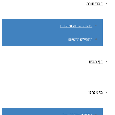
דברי תורה
פרשת השבוע ומועדים
התהילים היומי📖
דף הבית
מי אנחנו
אודות מעייני הישועה