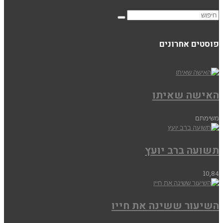
פוסטים אחרונים
האישה שאיתו
משימתם
תשועה ברב יועץ
10,84
השיעור ששינה את חייו