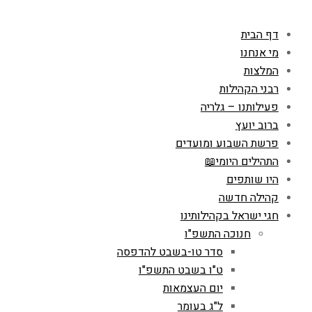
דף הבית
מי אנחנו
המלצות
רבני הקהילות
פעילותנו – גלריה
ברוב יועץ
פרשת השבוע ומועדים
התהילים היומי📖
היו שותפים
קהילה חדשה
חגי ישראל בקהילותינו
חנוכה התשפ"ו
סדר טו-בשבט להדפסה
ט"ו בשבט התשפ"ו
יום העצמאות
ל"ג בעומר