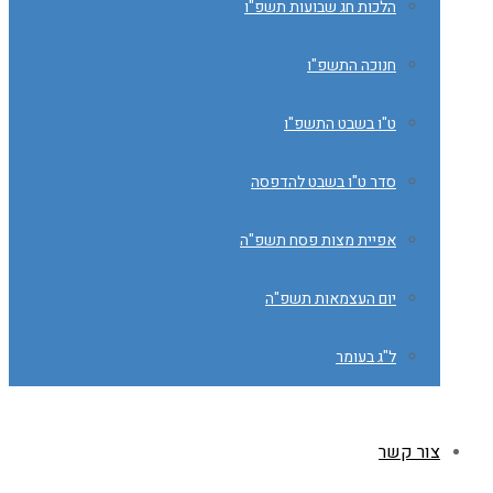
הלכות חג שבועות תשפ"ו
חנוכה התשפ"ו
ט"ו בשבט התשפ"ו
סדר ט"ו בשבט להדפסה
אפיית מצות פסח תשפ"ה
יום העצמאות תשפ"ה
ל"ג בעומר
צור קשר