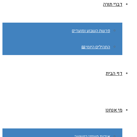
דברי תורה
פרשת השבוע ומועדים
התהילים היומי📖
דף הבית
מי אנחנו
אודות מעייני הישועה