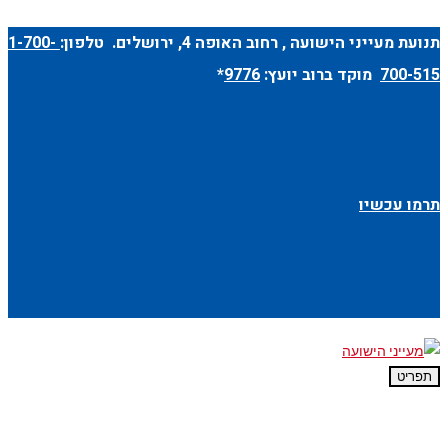
תנועת מעייני הישועה ,
רחוב האופה 4
, ירושלים. טלפון:
1-700-
700-515
מוקד ברוב יועץ:
9776
*
תרמו עכשיו
תפריט