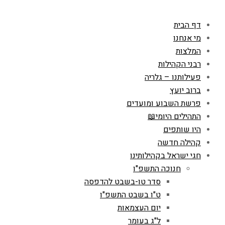
דף הבית
מי אנחנו
המלצות
רבני הקהילות
פעילותנו – גלריה
ברוב יועץ
פרשת השבוע ומועדים
התהילים היומי📖
היו שותפים
קהילה חדשה
חגי ישראל בקהילותינו
חנוכה התשפ"ו
סדר טו-בשבט להדפסה
ט"ו בשבט התשפ"ו
יום העצמאות
ל"ג בעומר