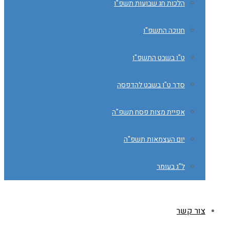
הלכות חג שבועות תשפ"ו
חנוכה התשפ"ו
ט"ו בשבט התשפ"ו
סדר ט"ו בשבט להדפסה
אפיית מצות פסח תשפ"ה
יום העצמאות תשפ"ה
ל"ג בעומר
צור קשר