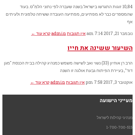
10,84 זוגות התגרשו בישראל בשנה שעברה לפי נתוני הלמ"ס. בעוד
שהמספרים כבר לא מפתיעים, מפתיעה העובדה ששיחה טלפונית ולעיתים
אף
נובמבר 21, 2017
7:14 am
אין תגובות
admin
קרא עוד ←
השיעור ששינה את חייו
הרב רן אוחיון (33) נשוי ואב לשישה משמש כמנהיג קהילה בבית הכנסת "מגן
דוד", בעיירת הפיתוח גבעת אולגה זו השנה
אוקטובר 3, 2017
7:58 pm
אין תגובות
admin
קרא עוד ←
מעייני הישועה
מנהיגי קהילות לישראל
1-700-700-515