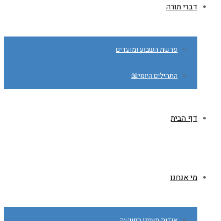
דברי תורה
פרשת השבוע ומועדים
התהילים היומי📖
דף הבית
מי אנחנו
אודות מעייני הישועה