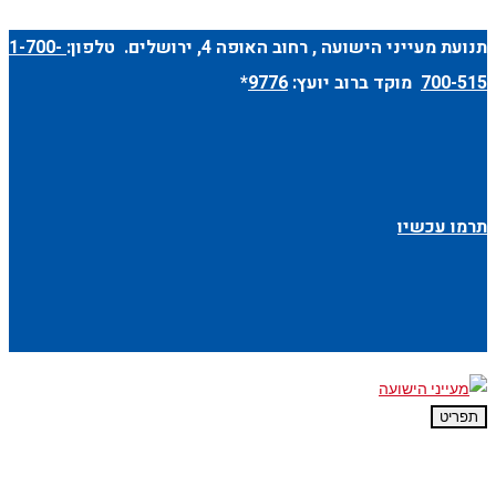
תנועת מעייני הישועה ,
רחוב האופה 4
, ירושלים. טלפון:
1-700-
700-515
מוקד ברוב יועץ:
9776
*
תרמו עכשיו
תפריט