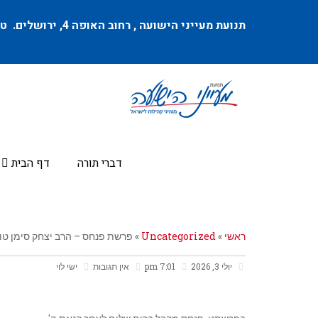
תנועת מעייני הישועה ,
רחוב האופה 4
, ירושלים. טל
דברי תורה
דף הבית
ראשי
»
Uncategorized
»
פרשת פנחס – הרב יצחק סימן טו
יולי 3, 2026
7:01 pm
אין תגובות
ישי לוי