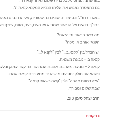
בפרשתנו, פנחס מקבל ברית שלום לאחר קנאת ה'.
גם בהפטרה נפגוש את אליהו הנביא המקנא קנאת ה'.
באגדות חז"ל ובסיפורים שונים בהיסטוריה, אליהו הנביא מגיע
בתנ"ך, רואים אליהו אחר שמביא על העם, רעב, מוות, שורף ו
מה פשר הניגודיות הזאת?
הקנאי אוהב או מכה?
יש הבדל בין "לקנא ב…" לבין "לקנא ל…"
קנאה ב – נובעת משנאה.
קנאה ל – נובעת מאהבה, אהבת אמת שרוצה קשר עמוק ובלעד
כשהאהוב חולק יחס עם מישהו זר מתעוררת קנאת אמת.
"עזה כמוות אהבה" ולכן "קשה כשאול קנאה".
שבת שלום ומבורך.
הרב יצחק סימן טוב.
« הקודם