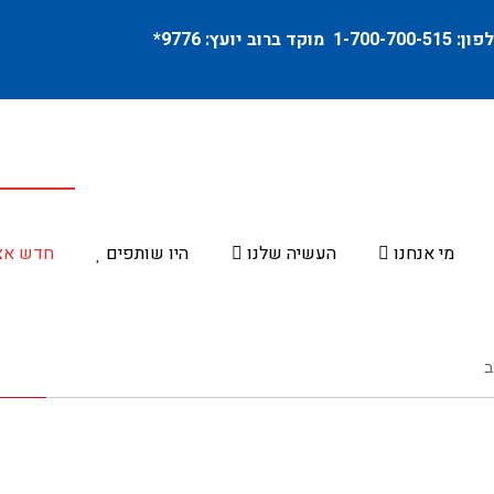
פון:
1-700-700-515
מוקד ברוב יועץ:
9776
*
מי אנחנו
העשיה שלנו
היו שותפים
חדש אצ
ב