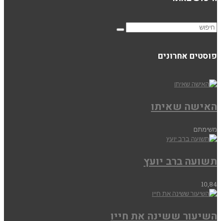
פוסטים אחרונים
האישה שאיתו
משימתם
תשועה ברב יועץ
10,84
השיעור ששינה את חייו