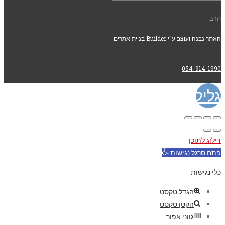
הרב
האתר נבנה ועוצב ע"י Builder בניית אתרים
054-914-1990
גלילה
לראש
דילוג לתוכן
העמוד
פתח סרגל נגישות
כלי נגישות
הגדל טקסט
הקטן טקסט
גווני אפור