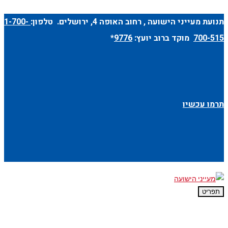
תנועת מעייני הישועה ,
רחוב האופה 4
, ירושלים. טלפון:
1-700-
700-515
מוקד ברוב יועץ:
9776
*
תרמו עכשיו
תפריט