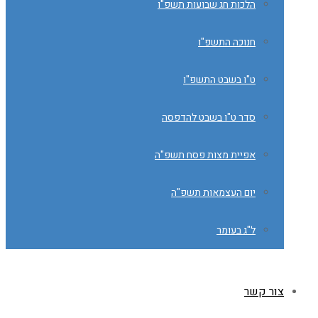
הלכות חג שבועות תשפ"ו
חנוכה התשפ"ו
ט"ו בשבט התשפ"ו
סדר ט"ו בשבט להדפסה
אפיית מצות פסח תשפ"ה
יום העצמאות תשפ"ה
ל"ג בעומר
צור קשר