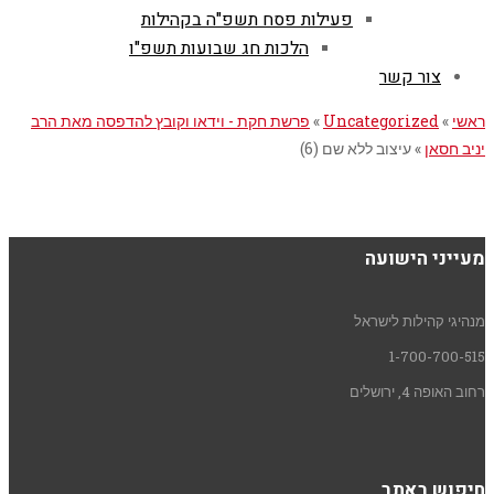
פעילות פסח תשפ"ה בקהילות
הלכות חג שבועות תשפ"ו
צור קשר
ראשי
»
Uncategorized
»
פרשת חקת - וידאו וקובץ להדפסה מאת הרב
יניב חסאן
»
עיצוב ללא שם (6)
מעייני הישועה
מנהיגי קהילות לישראל
1-700-700-515
רחוב האופה 4, ירושלים
חיפוש באתר