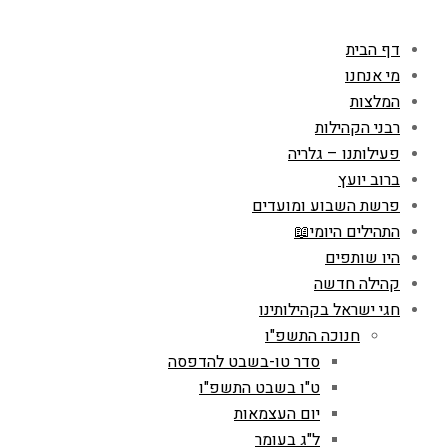
דף הבית
מי אנחנו
המלצות
רבני הקהילות
פעילותנו – גלריה
ברוב יועץ
פרשת השבוע ומועדים
התהילים היומי📖
היו שותפים
קהילה חדשה
חגי ישראל בקהילותינו
חנוכה התשפ"ו
סדר טו-בשבט להדפסה
ט"ו בשבט התשפ"ו
יום העצמאות
ל"ג בעומר