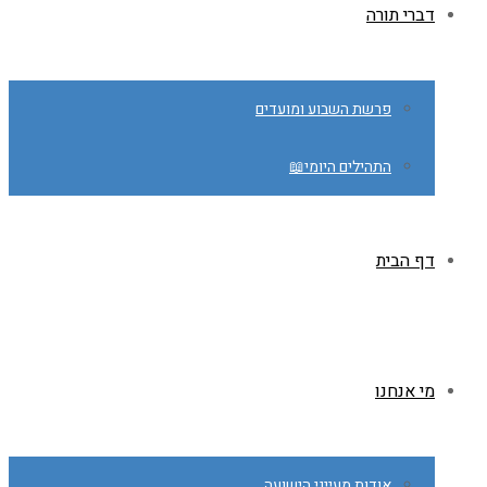
דברי תורה
פרשת השבוע ומועדים
התהילים היומי📖
דף הבית
מי אנחנו
אודות מעייני הישועה