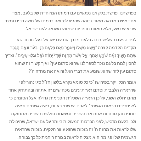
בפרשתנו, פרשת בלק אנו נפגשים עם דמותו המיוחדת של בלעם, מצד
אחד איש במדרגה מאוד גבוהה שהגיע לנבואה ברמתו של משה רבינו ומצד
שני איש רשע, מלא תאוות חומריות שמוּנע משנאה לעם ישראל.
לפני הפעם השלישית בה בלעם מברך את עם ישראל בעל כורחו הוא
מקדים הקדמה קצרה "וַיִּשָּׂ֥א מְשָׁל֖וֹ וַיֹּאמַ֑ר נְאֻ֤ם בִּלְעָם֙ בְּנ֣וֹ בְעֹ֔ר וּנְאֻ֥ם הַגֶּ֖בֶר
שְׁתֻ֥ם הָעָֽיִן: נְאֻ֕ם שֹׁמֵ֖עַ אִמְרֵי אֵ֑ל אֲשֶׁ֨ר מַחֲזֵ֤ה שַׁדַּי֙ יֶֽחֱזֶ֔ה נֹפֵ֖ל וּגְל֥וּי עֵינָֽיִם". וצריך
להבין למה בלעם נזכר לספר לנו שהוא סתום עין? ואיך קשור זה שהוא
סתום עין לזה שהוא שומע את דברי האל ורואה את מחזה ה'?
אומר הכלי יקר בפירושו "כי כל סומא נקרא בלשון חז"ל סגי נהור לפי
שהראייה הלבבית וסתם ראיית עינים מכחישים זה את זה ובהתחזק אחד
מהם יחלש השני, על כן הראייה השכלית הפנימית גדולה אצל הסומים כי
לא יטרידם הראות הגשמי". לאדם יש שתי ראיות, ראיה גשמית וראיה
רוחנית והן סותרות אחת את השנייה וכשאחת נחלשת השנייה מתחזקת
ולכן בלעם מדגיש, לפני הברכות המעולות ביותר על עם ישראל, שהיכולת
שלו לראות את מחזה ה' זה בזכות שהוא עיוור חלקית, בזכות שהראיה
הגשמית שלו פגומה הוא מצליח לראות בצורה רוחנית כל כך גבוהה.