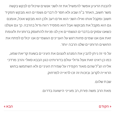
להבנת הרעיון אפשר להמשיל את זה לשני אנשים שיכולים לבקש בקשה
משר חשוב, האחד ב"ה שבע ולא חסר לו דברים גשמיים הוא מבקש תפקיד
חשוב ומקבל אותו ואילו השני הוא אדם רעב ולכן הוא מבקש אוכל, אומנם
גם הוא מקבל את מבוקשו אבל הוא מפסיד רווח גדול בהרבה. כך גם אצלנו
כשאנו עסוקים בדברים הגשמיים אין לנו פניוּת להתעסק ברוחניות ולעומת
זאת אם אנו שמים פחות דגש על העניינים הגשמיים אנו יכולים לפתח את
החושים הרוחניים שלנו הרבה יותר.
על פי זה ניתן להבין את המנהג לעצום את העיניים בשעת קריאת שמע,
כמו כן ראינו זאת אצל גדולי עולם בדורותינו כגון הבבא סאלי והרב מרדכי
אליהו זצ"ל שהם מאוד הקפידו על שמירת העיניים ולא השתמשו בחוש
הראייה לקרוב ובזכות זה זכו לראייה למרחוק.
שבת שלום.
מאת הרב משה פורת, רב מעייני הישועה בדרום.
« הקודם
הבא »