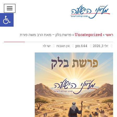
תפריט
פתח סרגל
ראשי
»
Uncategorized
»
פרשת בלק – מאת הרב משה פורת
יולי 3, 2026
6:44 pm
אין תגובות
ישי לוי