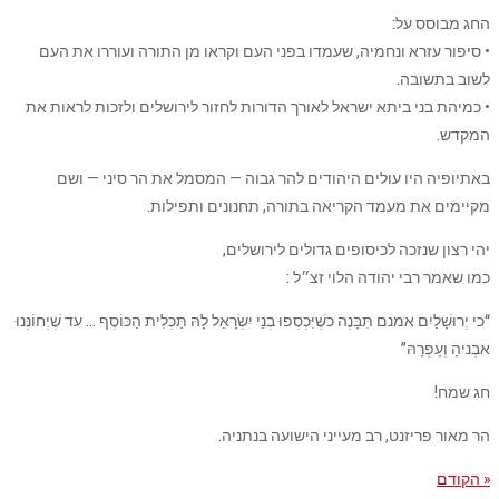
החג מבוסס על:
• סיפור עזרא ונחמיה, שעמדו בפני העם וקראו מן התורה ועוררו את העם
לשוב בתשובה.
• כמיהת בני ביתא ישראל לאורך הדורות לחזור לירושלים ולזכות לראות את
המקדש.
באתיופיה היו עולים היהודים להר גבוה — המסמל את הר סיני — ושם
מקיימים את מעמד הקריאה בתורה, תחנונים ותפילות.
יהי רצון שנזכה לכיסופים גדולים לירושלים,
כמו שאמר רבי יהודה הלוי זצ״ל :
“כי ‎יְרוּשָׁלַיִם אמנם תִּבָּנֶה כשֶׁיִּכְסְפוּ בְנֵי יִשְׂרָאֵל לָהּ תַּכְלִית הַכּוֹסֶף … עד שֶׁיְחוֹנְּנוּ
אבְניהָ וְעָפְרָהּ”
חג שמח!
הר מאור פריזנט, רב מעייני הישועה בנתניה.
« הקודם