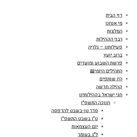
דף הבית
מי אנחנו
המלצות
רבני הקהילות
פעילותנו – גלריה
ברוב יועץ
פרשת השבוע ומועדים
התהילים היומי📖
היו שותפים
קהילה חדשה
חגי ישראל בקהילותינו
חנוכה התשפ"ו
סדר טו-בשבט להדפסה
ט"ו בשבט התשפ"ו
יום העצמאות
ל"ג בעומר