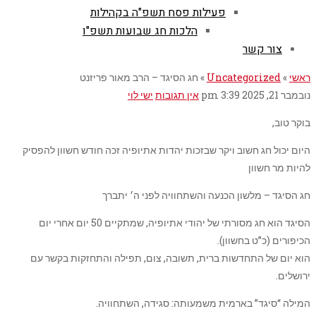
פעילות פסח תשפ"ה בקהילות
הלכות חג שבועות תשפ"ו
צור קשר
ראשי
»
Uncategorized
»
חג הסיגד – הרב מאור פריזנט
נובמבר 21, 2025
3:39 pm
אין תגובות
ישי לוי
בוקר טוב,
היום יכול חג חשוב ויקר שבזכות יהדות אתיופיה זכה חודש חשוון להפסיק
להיות מר חשוון
חג הסיגד – מלשון הכנעה והשתחוויה לפני ה׳ יתברך
הסיגד הוא חג מסורתי של יהודי אתיופיה, שמתקיים 50 יום אחרי יום
הכיפורים (כ”ט בחשוון).
הוא יום של התחדשות ברית, תשובה, צום, תפילה והתחזקות בקשר עם
ירושלים.
המילה “סיגד” בארמית משמעותה: סגידה, השתחוויה.