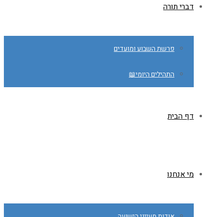
דברי תורה
פרשת השבוע ומועדים
התהילים היומי📖
דף הבית
מי אנחנו
אודות מעייני הישועה