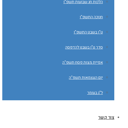
הלכות חג שבועות תשפ"ו
חנוכה התשפ"ו
ט"ו בשבט התשפ"ו
סדר ט"ו בשבט להדפסה
אפיית מצות פסח תשפ"ה
יום העצמאות תשפ"ה
ל"ג בעומר
צור קשר